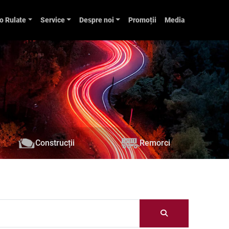
o Rulate
Service
Despre noi
Promoții
Media
Construcții
Remorci