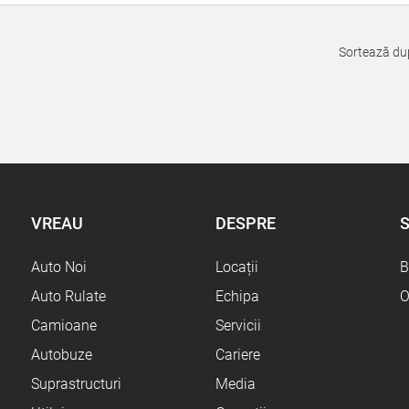
Sortează du
VREAU
DESPRE
S
Auto Noi
Locații
B
Auto Rulate
Echipa
O
Camioane
Servicii
Autobuze
Cariere
Suprastructuri
Media