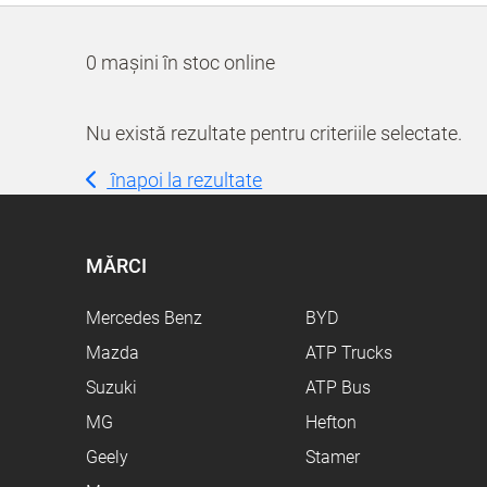
0 mașini în stoc online
Nu există rezultate pentru criteriile selectate.
înapoi la rezultate
MĂRCI
Mercedes Benz
BYD
Mazda
ATP Trucks
Suzuki
ATP Bus
MG
Hefton
Geely
Stamer