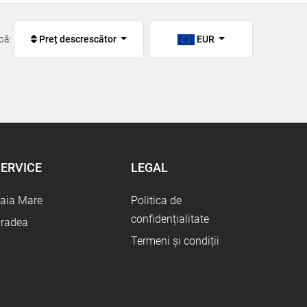
pă:
Preț descrescător
EUR
ERVICE
LEGAL
aia Mare
Politica de
confidențialitate
radea
Termeni și condiții