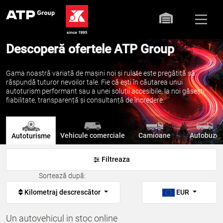
Descoperă ofertele ATP Group
Gama noastră variată de mașini noi și rulate este pregătită să
răspundă tuturor nevoilor tale. Fie că ești în căutarea unui
autoturism performant sau a unei soluții accesibile, la noi găsești
fiabilitate, transparență și consultanță de încredere.
Vehicule comerciale
Camioane
Autobuze
Autoturisme
Filtreaza
Sortează după:
Kilometraj descrescător
EUR
Un autovehicul in stoc online