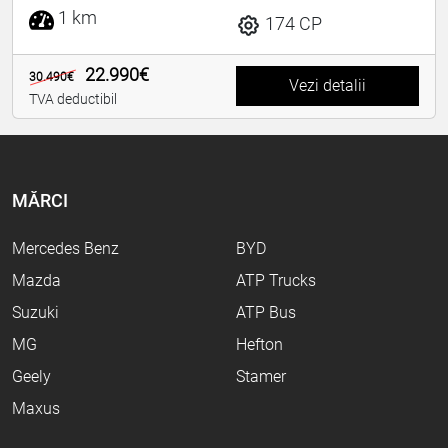
1 km
174 CP
22.990€
30.490€
Vezi detalii
TVA deductibil
MĂRCI
Mercedes Benz
BYD
Mazda
ATP Trucks
Suzuki
ATP Bus
MG
Hefton
Geely
Stamer
Maxus