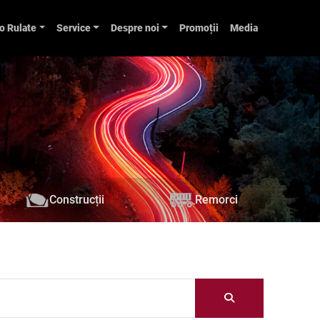
o Rulate
Service
Despre noi
Promoții
Media
Construcții
Remorci