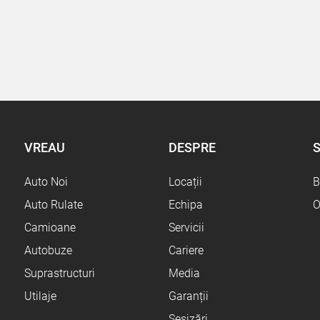
VREAU
DESPRE
S
Auto Noi
Locații
B
Auto Rulate
Echipa
O
Camioane
Servicii
Autobuze
Cariere
Suprastructuri
Media
Utilaje
Garanții
Sesizări