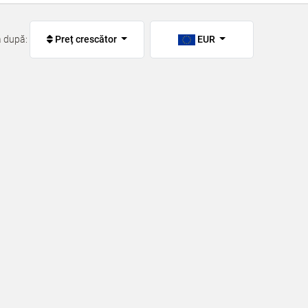
ă după:
Preț crescător
EUR