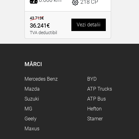
218 CP
43.713€
Vezi detalii
36.241€
TVA deductibil
MĂRCI
Mercedes Benz
BYD
Mazda
ATP Trucks
Suzuki
ATP Bus
MG
Hefton
Geely
Stamer
Maxus