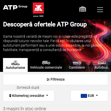
Descoperă ofertele ATP Group
Gama noastră variată de mașini noi și rulate este pregătită să
răspundă tuturor nevoilor tale. Fie că ești în căutarea unui
autoturism performant sau a unei soluții accesibile, la noi găsești
fiabilitate, transparență și consultanță de încredere.
Vehicule comerciale
Camioane
Autobuze
Autoturisme
Filtreaza
Sortează după:
Kilometraj crescător
EUR
3 mașini în stoc online