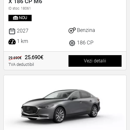
X 186 CP M6
ID stoc: 18061
NOU
Benzina
2027
1 km
186 CP
25.690€
29.690€
Vezi detalii
TVA deductibil