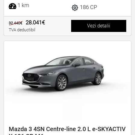
1 km
186 CP
28.041€
32.440€
Vezi detalii
TVA deductibil
Mazda 3 4SN Centre-line 2.0 L e-SKYACTIV