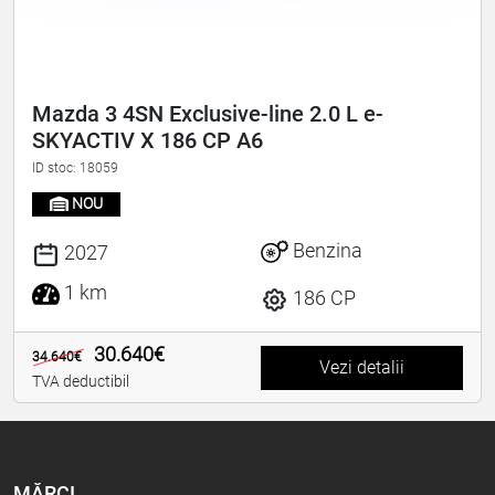
Mazda 3 4SN Exclusive-line 2.0 L e-
SKYACTIV X 186 CP A6
ID stoc: 18059
NOU
Benzina
2027
1 km
186 CP
30.640€
34.640€
Vezi detalii
TVA deductibil
MĂRCI