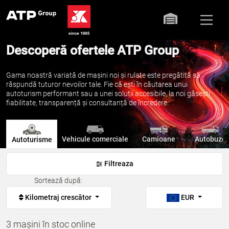
Descoperă ofertele ATP Group
Gama noastră variată de mașini noi și rulate este pregătită să
răspundă tuturor nevoilor tale. Fie că ești în căutarea unui
autoturism performant sau a unei soluții accesibile, la noi găsești
fiabilitate, transparență și consultanță de încredere.
Vehicule comerciale
Camioane
Autobuze
Autoturisme
Filtreaza
Sortează după:
Kilometraj crescător
EUR
3 mașini în stoc online