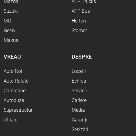
Mazda
ATP Trucks
Suzuki
ATP Bus
MG
Hefton
Geely
Stamer
Maxus
VREAU
DESPRE
Auto Noi
Locații
Auto Rulate
Echipa
Camioane
Servicii
Autobuze
Cariere
Suprastructuri
Media
Utilaje
Garanții
Sesizări