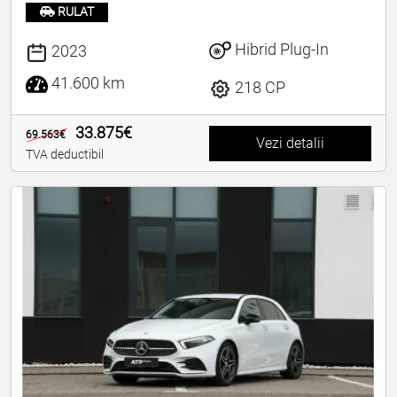
RULAT
Hibrid Plug-In
2023
41.600 km
218 CP
33.875€
69.563€
Vezi detalii
TVA deductibil