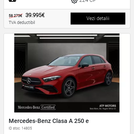
39.995€
58.273€
Vezi detalii
TVA deductibil
Mercedes-Benz Clasa A 250 e
ID stoc: 14805