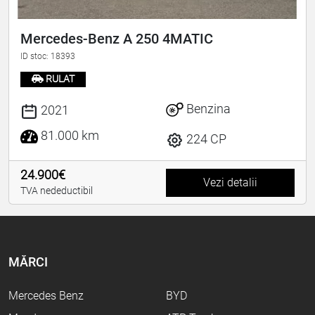
Mercedes-Benz A 250 4MATIC
ID stoc: 18393
RULAT
Benzina
2021
81.000 km
224 CP
24.900€
Vezi detalii
TVA nedeductibil
MĂRCI
Mercedes Benz
BYD