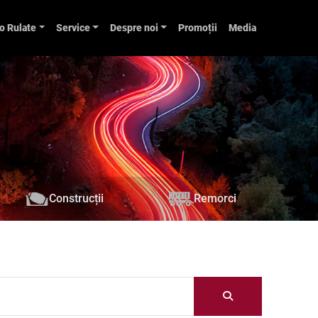
o Rulate
Service
Despre noi
Promoții
Media
Construcții
Remorci