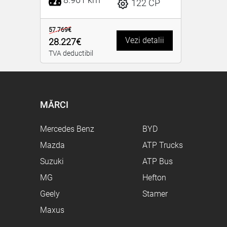
122 CP
57.769€
Vezi detalii
28.227€
TVA deductibil
MĂRCI
Mercedes Benz
BYD
Mazda
ATP Trucks
Suzuki
ATP Bus
MG
Hefton
Geely
Stamer
Maxus