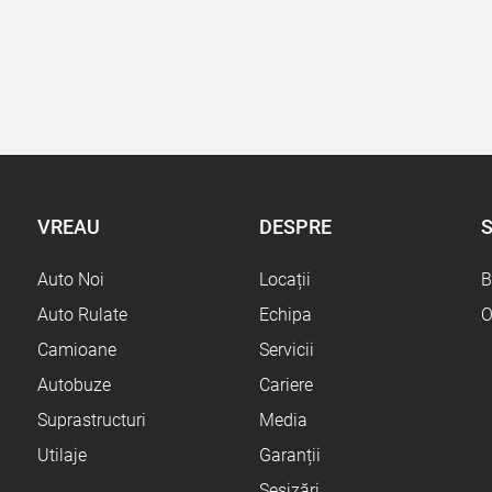
VREAU
DESPRE
S
Auto Noi
Locații
B
Auto Rulate
Echipa
O
Camioane
Servicii
Autobuze
Cariere
Suprastructuri
Media
Utilaje
Garanții
Sesizări