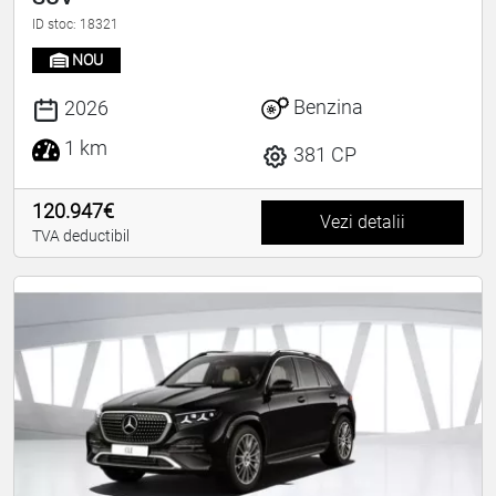
ID stoc: 18321
NOU
Benzina
2026
1 km
381 CP
120.947€
Vezi detalii
TVA deductibil