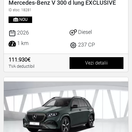
Mercedes-Benz V 300 d lung EXCLUSIVE
ID stoc: 18281
NOU
Diesel
2026
1 km
237 CP
111.930€
Vezi detalii
TVA deductibil