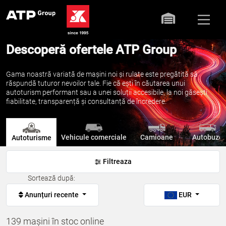
Descoperă ofertele ATP Group
Gama noastră variată de mașini noi și rulate este pregătită să
răspundă tuturor nevoilor tale. Fie că ești în căutarea unui
autoturism performant sau a unei soluții accesibile, la noi găsești
fiabilitate, transparență și consultanță de încredere.
Vehicule comerciale
Camioane
Autobuze
Autoturisme
Filtreaza
Sortează după:
Anunțuri recente
EUR
139 mașini în stoc online