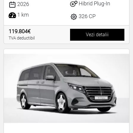
Hibrid Plug-In
2026
1 km
326 CP
119.804€
Vezi detalii
TVA deductibil