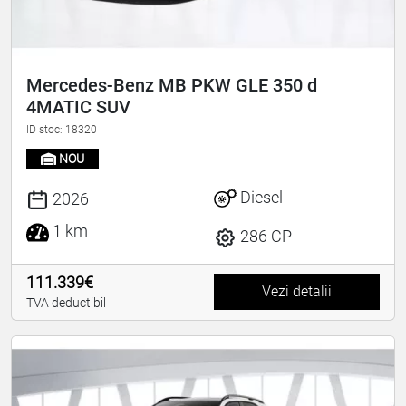
Mercedes-Benz MB PKW GLE 350 d
4MATIC SUV
ID stoc: 18320
NOU
Diesel
2026
1 km
286 CP
111.339€
Vezi detalii
TVA deductibil