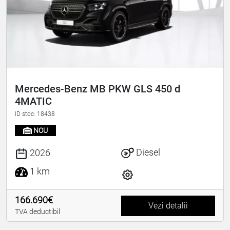
Mercedes-Benz MB PKW GLS 450 d
4MATIC
ID stoc: 18438
NOU
Diesel
2026
1 km
166.690€
Vezi detalii
TVA deductibil