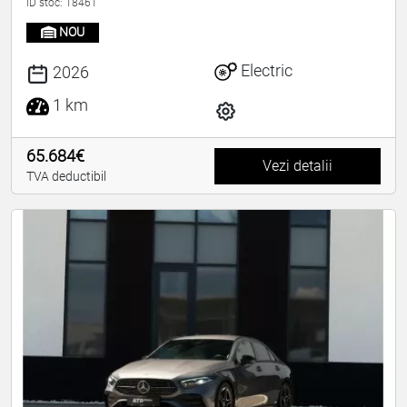
ID stoc: 18461
NOU
Electric
2026
1 km
65.684€
Vezi detalii
TVA deductibil