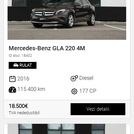
Mercedes-Benz GLA 220 4M
ID stoc: 18402
RULAT
Diesel
2016
115.400 km
177 CP
18.500€
Vezi detalii
TVA nedeductibil