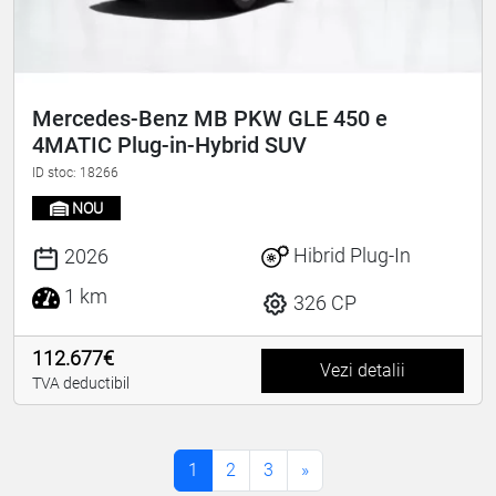
Mercedes-Benz MB PKW GLE 450 e
4MATIC Plug-in-Hybrid SUV
ID stoc: 18266
NOU
Hibrid Plug-In
2026
1 km
326 CP
112.677€
Vezi detalii
TVA deductibil
1
2
3
»