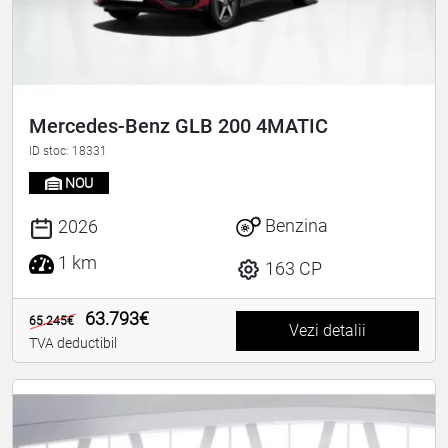
Mercedes-Benz GLB 200 4MATIC
ID stoc: 18331
NOU
Benzina
2026
1 km
163 CP
63.793€
65.245€
Vezi detalii
TVA deductibil