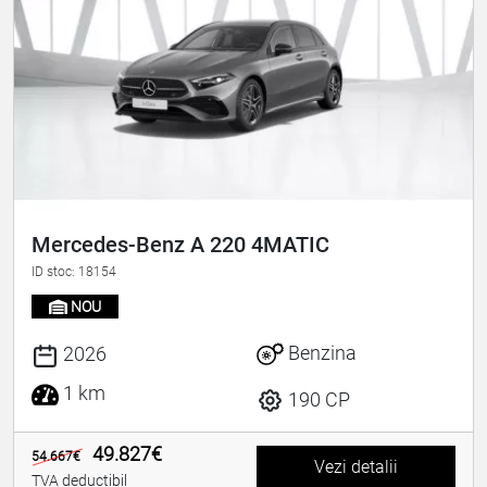
Mercedes-Benz A 220 4MATIC
ID stoc: 18154
NOU
Benzina
2026
1 km
190 CP
49.827€
54.667€
Vezi detalii
TVA deductibil