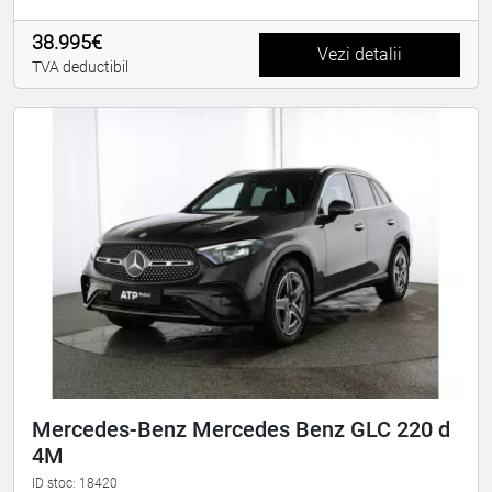
38.995€
Vezi detalii
TVA deductibil
Mercedes-Benz Mercedes Benz GLC 220 d
4M
ID stoc: 18420