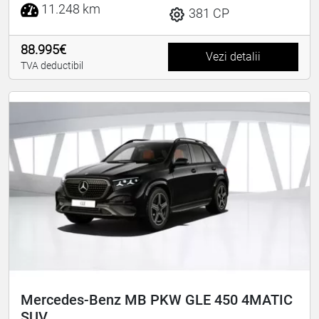
11.248 km
381 CP
88.995€
Vezi detalii
TVA deductibil
Mercedes-Benz MB PKW GLE 450 4MATIC
SUV