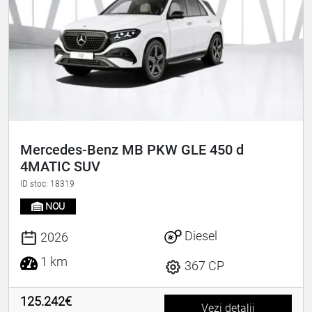
Mercedes-Benz MB PKW GLE 450 d
4MATIC SUV
ID stoc: 18319
NOU
Diesel
2026
1 km
367 CP
125.242€
Vezi detalii