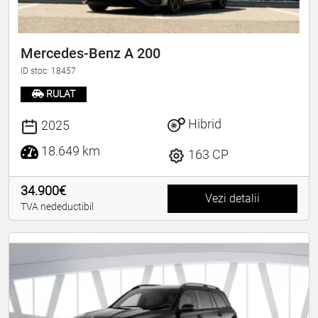
Mercedes-Benz A 200
ID stoc: 18457
RULAT
Hibrid
2025
18.649 km
163 CP
34.900€
Vezi detalii
TVA nedeductibil