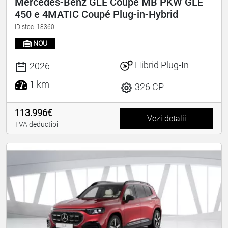
Mercedes-Benz GLE Coupé MB PKW GLE
450 e 4MATIC Coupé Plug-in-Hybrid
ID stoc: 18360
NOU
Hibrid Plug-In
2026
1 km
326 CP
113.996€
Vezi detalii
TVA deductibil