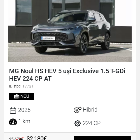
MG Noul HS HEV 5 uși Exclusive 1.5 T-GDi
HEV 224 CP AT
ID stoc: 17731
NOU
Hibrid
2025
1 km
224 CP
32.180€
35.679€