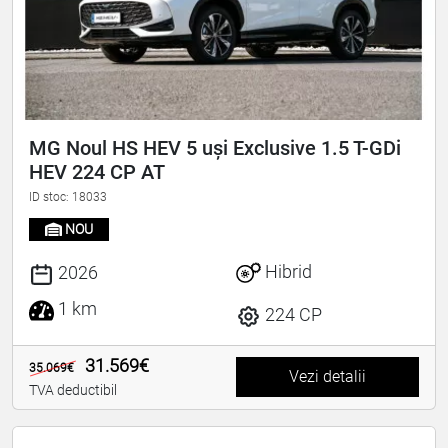
MG Noul HS HEV 5 uși Exclusive 1.5 T-GDi
HEV 224 CP AT
ID stoc: 18033
NOU
Hibrid
2026
1 km
224 CP
31.569€
35.069€
Vezi detalii
TVA deductibil