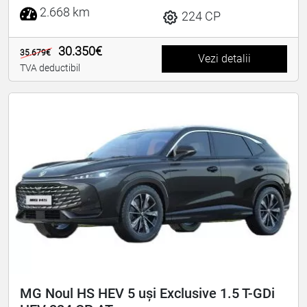
2.668 km
224 CP
30.350€
35.679€
Vezi detalii
TVA deductibil
MG Noul HS HEV 5 uși Exclusive 1.5 T-GDi