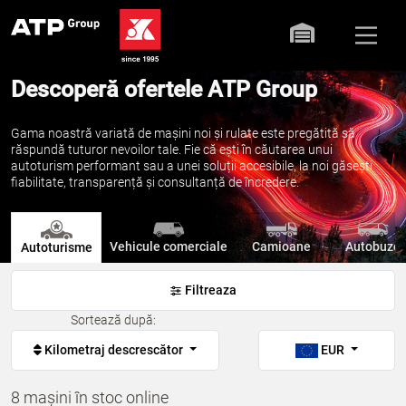
Descoperă ofertele ATP Group
Gama noastră variată de mașini noi și rulate este pregătită să
răspundă tuturor nevoilor tale. Fie că ești în căutarea unui
autoturism performant sau a unei soluții accesibile, la noi găsești
fiabilitate, transparență și consultanță de încredere.
Vehicule comerciale
Camioane
Autobuze
Autoturisme
Filtreaza
Sortează după:
Kilometraj descrescător
EUR
8 mașini în stoc online