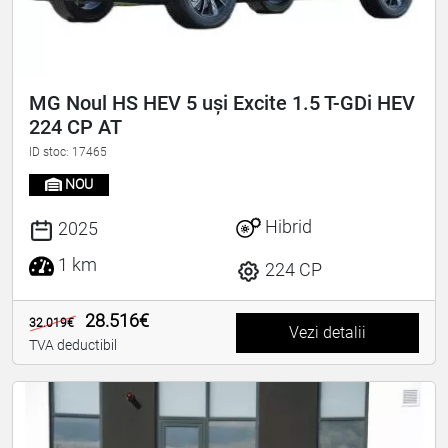
MG Noul HS HEV 5 uși Excite 1.5 T-GDi HEV
224 CP AT
ID stoc: 17465
NOU
Hibrid
2025
1 km
224 CP
28.516€
32.019€
Vezi detalii
TVA deductibil