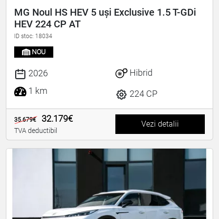
MG Noul HS HEV 5 uși Exclusive 1.5 T-GDi
HEV 224 CP AT
ID stoc: 18034
NOU
Hibrid
2026
1 km
224 CP
32.179€
35.679€
Vezi detalii
TVA deductibil