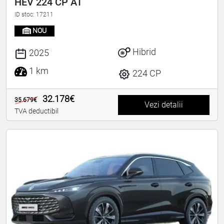
HEV 224 CP AT
ID stoc: 17211
NOU
Hibrid
2025
1 km
224 CP
32.178€
35.679€
Vezi detalii
TVA deductibil