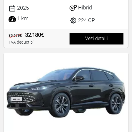
Hibrid
2025
1 km
224 CP
32.180€
35.679€
Vezi detalii
TVA deductibil