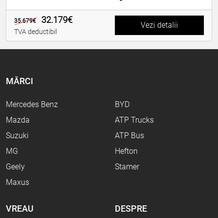
32.179€
35.679€
Vezi detalii
TVA deductibil
MĂRCI
Mercedes Benz
BYD
Mazda
ATP Trucks
Suzuki
ATP Bus
MG
Hefton
Geely
Stamer
Maxus
VREAU
DESPRE