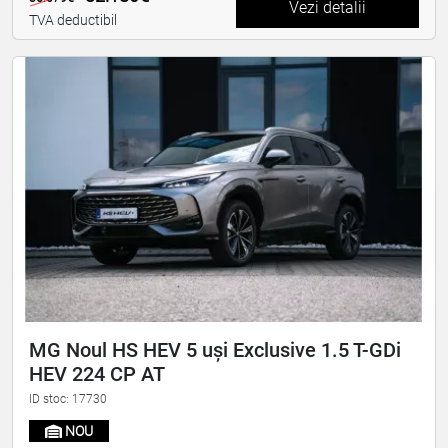
Vezi detalii
TVA deductibil
MG Noul HS HEV 5 uși Exclusive 1.5 T-GDi
HEV 224 CP AT
ID stoc: 17730
NOU