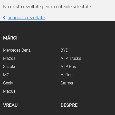
Nu există rezultate pentru criteriile selectate.
înapoi la rezultate
MĂRCI
Mercedes Benz
BYD
Mazda
ATP Trucks
Suzuki
ATP Bus
MG
Hefton
Geely
Stamer
Maxus
VREAU
DESPRE