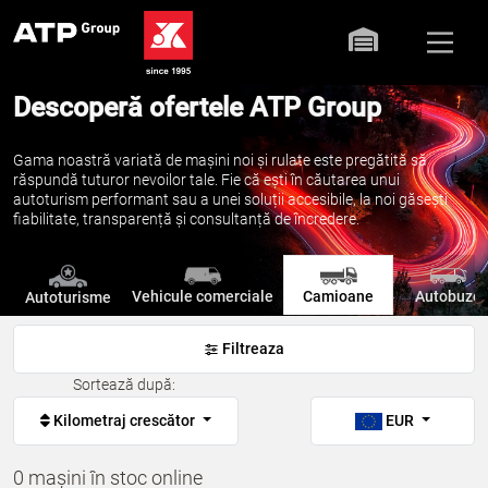
Descoperă ofertele ATP Group
Gama noastră variată de mașini noi și rulate este pregătită să
răspundă tuturor nevoilor tale. Fie că ești în căutarea unui
autoturism performant sau a unei soluții accesibile, la noi găsești
fiabilitate, transparență și consultanță de încredere.
Vehicule comerciale
Camioane
Autobuze
Autoturisme
Filtreaza
Sortează după:
Kilometraj crescător
EUR
0 mașini în stoc online