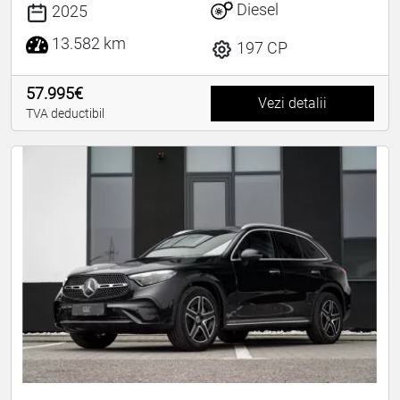
Diesel
2025
13.582 km
197 CP
57.995€
Vezi detalii
TVA deductibil