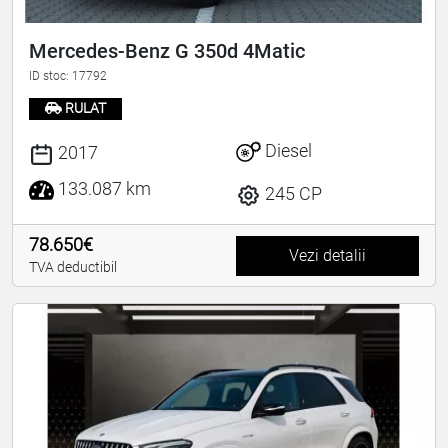
Mercedes-Benz G 350d 4Matic
ID stoc: 17792
RULAT
Diesel
2017
133.087 km
245 CP
78.650€
Vezi detalii
TVA deductibil