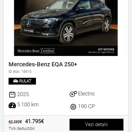
Mercedes-Benz EQA 250+
ID stoc: 16610
RULAT
Electric
2025
5.100 km
190 CP
41.795€
60.292€
Vezi detalii
TVA deductibil