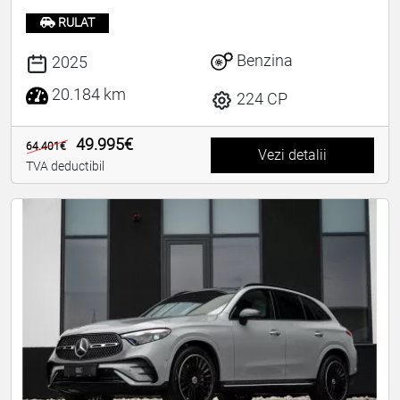
RULAT
Benzina
2025
20.184 km
224 CP
49.995€
64.401€
Vezi detalii
TVA deductibil