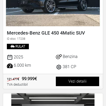
Mercedes-Benz GLE 450 4Matic SUV
ID stoc: 17238
RULAT
Benzina
2025
6.000 km
381 CP
99.999€
121.477€
Vezi detalii
TVA deductibil