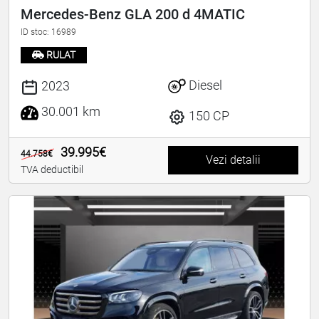
Mercedes-Benz GLA 200 d 4MATIC
ID stoc: 16989
RULAT
Diesel
2023
30.001 km
150 CP
39.995€
44.758€
Vezi detalii
TVA deductibil