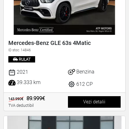
Mercedes-Benz GLE 63s 4Matic
ID stoc: 14846
RULAT
Benzina
2021
39.333 km
612 CP
89.999€
143.990€
Vezi detalii
TVA deductibil