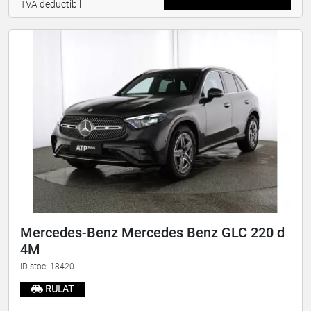
TVA deductibil
Mercedes-Benz Mercedes Benz GLC 220 d
4M
ID stoc: 18420
RULAT