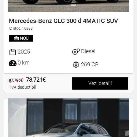
Mercedes-Benz GLC 300 d 4MATIC SUV
ID stoc: 16883
NOU
Diesel
2025
0 km
269 CP
78.721€
87.796€
Vezi detalii
TVA deductibil