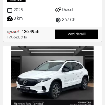
Diesel
2025
0 km
367 CP
126.495€
139.633€
Vezi detalii
TVA deductibil