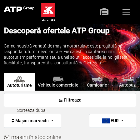
Descoperă ofertele ATP Group
Gama noastră variată de mașini noi și rulate este pregătită să
răspundă tuturor nevoilor tale. Fie că ești în căutarea unui
autoturism performant sau a unei soluții accesibile, la noi găsești
fiabilitate, transparență și consultanță de încredere.
Vehicule comerciale
Camioane
Autobuze
Autoturisme
Filtreaza
Sortează după:
Mașini mai vechi
EUR
64 mașini în stoc online