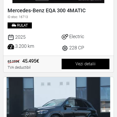
Mercedes-Benz EQA 300 4MATIC
ID stoc: 16713
RULAT
Electric
2025
3.200 km
228 CP
45.495€
65.059€
Vezi detalii
TVA deductibil