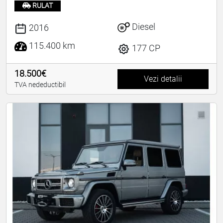
RULAT
Diesel
2016
115.400 km
177 CP
18.500€
Vezi detalii
TVA nedeductibil