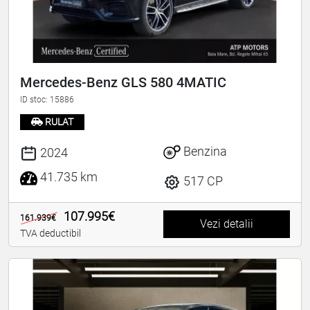
Mercedes-Benz GLS 580 4MATIC
ID stoc: 15886
RULAT
Benzina
2024
41.735 km
517 CP
107.995€
161.939€
Vezi detalii
TVA deductibil