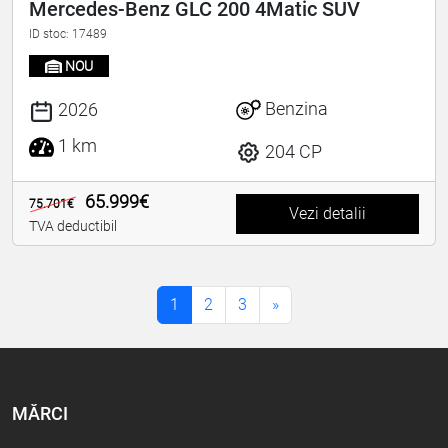
Mercedes-Benz GLC 200 4Matic SUV
ID stoc: 17489
NOU
Benzina
2026
1 km
204 CP
65.999€
75.701€
Vezi detalii
TVA deductibil
1
2
3
»
MĂRCI