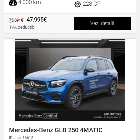
4.000 km
228 CP
47.995€
75.091€
Vezi detalii
TVA deductibil
Mercedes-Benz GLB 250 4MATIC
ID stoc: 16618