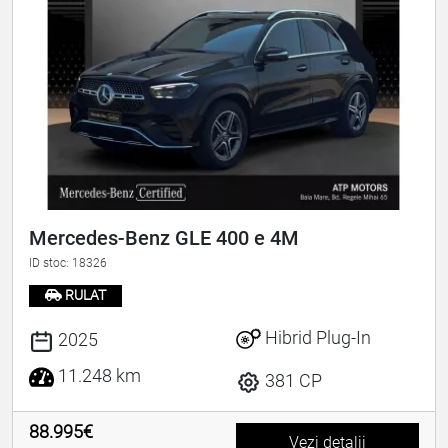
Mercedes-Benz GLE 400 e 4M
ID stoc: 18326
RULAT
Hibrid Plug-In
2025
11.248 km
381 CP
88.995€
Vezi detalii