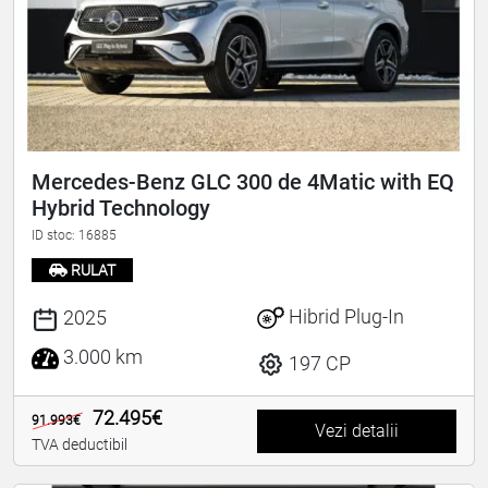
Mercedes-Benz GLC 300 de 4Matic with EQ
Hybrid Technology
ID stoc: 16885
RULAT
Hibrid Plug-In
2025
3.000 km
197 CP
72.495€
91.993€
Vezi detalii
TVA deductibil