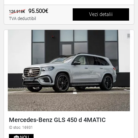
95.500€
126.918€
Vezi detalii
TVA deductibil
Mercedes-Benz GLS 450 d 4MATIC
ID stoc: 16931
NOU