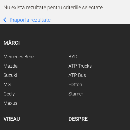
Nu există rezultate pentru criteriile selectate.
înapoi la rezultate
MĂRCI
Mercedes Benz
BYD
Mazda
ATP Trucks
Suzuki
ATP Bus
MG
Hefton
Geely
Stamer
Maxus
VREAU
DESPRE