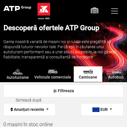
Descoperă ofertele ATP Group
Gama noastră variată de mașini noi și rulate este pregătită să
răspundă tuturor nevoilor tale. Fie că ești în căutarea unui
autoturism performant sau a unei soluții accesibile, la noi găsești
fiabilitate, transparență și consultanță de încredere.
Vehicule comerciale
Camioane
Autobuze
Autoturisme
Filtreaza
Sortează după:
Anunțuri recente
EUR
0 mașini în stoc online