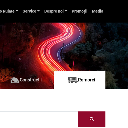
o Rulate
Service
Despre noi
Promoții
Media
Construcții
Remorci