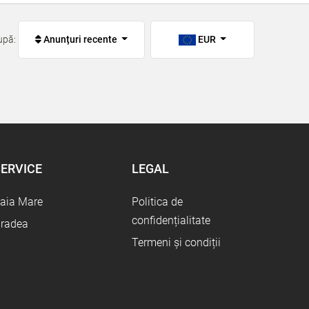
upă:
Anunțuri recente
EUR
ERVICE
LEGAL
aia Mare
Politica de
confidențialitate
radea
Termeni și condiții