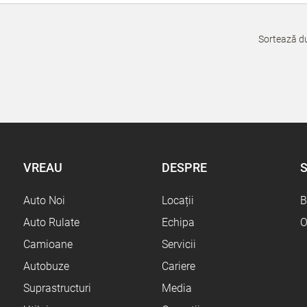
Sortează d
VREAU
DESPRE
S
Auto Noi
Locații
B
Auto Rulate
Echipa
O
Camioane
Servicii
Autobuze
Cariere
Suprastructuri
Media