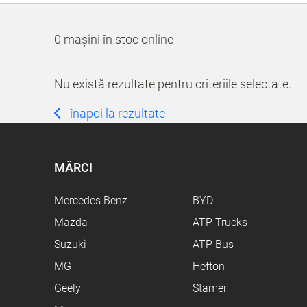
0 mașini în stoc online
Nu există rezultate pentru criteriile selectate.
înapoi la rezultate
MĂRCI
Mercedes Benz
BYD
Mazda
ATP Trucks
Suzuki
ATP Bus
MG
Hefton
Geely
Stamer