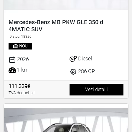
Mercedes-Benz MB PKW GLE 350 d
4MATIC SUV
ID stoc: 18320
NOU
Diesel
2026
1 km
286 CP
111.339€
Vezi detalii
TVA deductibil