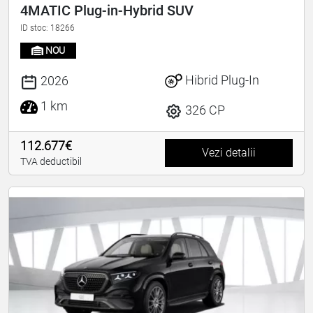
4MATIC Plug-in-Hybrid SUV
ID stoc: 18266
NOU
Hibrid Plug-In
2026
1 km
326 CP
112.677€
Vezi detalii
TVA deductibil