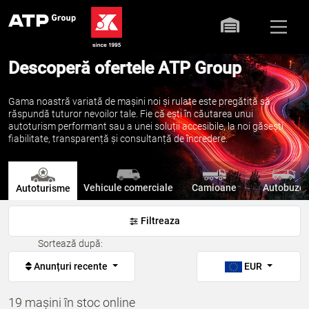
Descoperă ofertele ATP Group
Gama noastră variată de mașini noi și rulate este pregătită să
răspundă tuturor nevoilor tale. Fie că ești în căutarea unui
autoturism performant sau a unei soluții accesibile, la noi găsești
fiabilitate, transparență și consultanță de încredere.
Vehicule comerciale
Camioane
Autobuze
Autoturisme
Filtreaza
Sortează după:
Anunțuri recente
EUR
19 mașini în stoc online