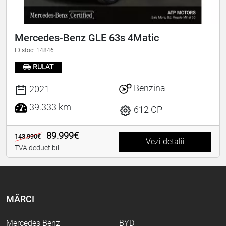
Mercedes-Benz GLE 63s 4Matic
ID stoc: 14846
RULAT
Benzina
2021
39.333 km
612 CP
89.999€
143.990€
Vezi detalii
TVA deductibil
MĂRCI
Mercedes Benz
BYD