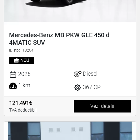
Mercedes-Benz MB PKW GLE 450 d
4MATIC SUV
ID stoc: 18264
NOU
Diesel
2026
1 km
367 CP
121.491€
Vezi detalii
TVA deductibil