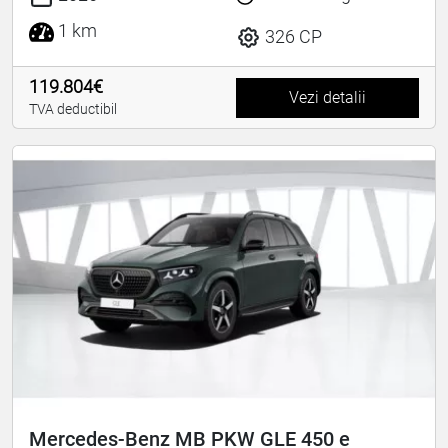
1 km
326 CP
119.804€
Vezi detalii
TVA deductibil
Mercedes-Benz MB PKW GLE 450 e