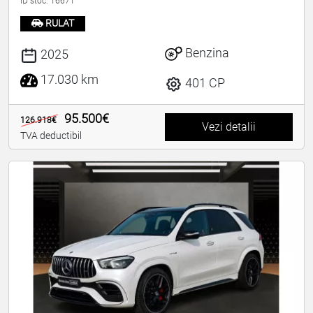
ID stoc: 16671
RULAT
Benzina
2025
17.030 km
401 CP
95.500€
126.918€
Vezi detalii
TVA deductibil