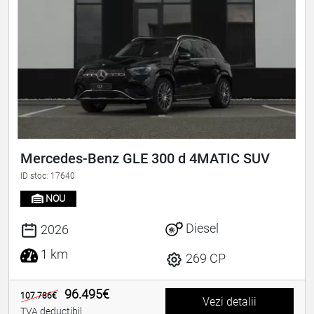
Mercedes-Benz GLE 300 d 4MATIC SUV
ID stoc: 17640
NOU
Diesel
2026
1 km
269 CP
96.495€
107.786€
Vezi detalii
TVA deductibil