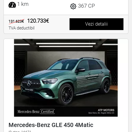
1 km
367 CP
120.733€
131.623€
Vezi detalii
TVA deductibil
Mercedes-Benz GLE 450 4Matic