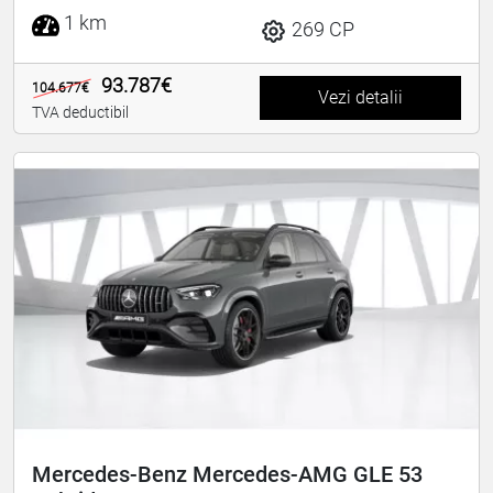
1 km
269 CP
93.787€
104.677€
Vezi detalii
TVA deductibil
Mercedes-Benz Mercedes-AMG GLE 53