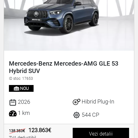
Mercedes-Benz Mercedes-AMG GLE 53
Hybrid SUV
ID stoc: 17653
NOU
Hibrid Plug-In
2026
1 km
544 CP
123.863€
138.383€
Vezi detalii
TVA deductibil