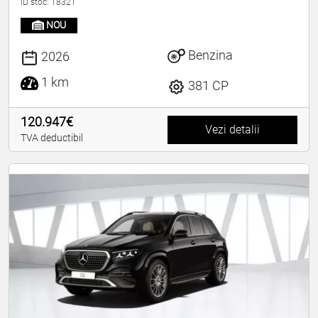
ID stoc: 18321
NOU
Benzina
2026
1 km
381 CP
120.947€
Vezi detalii
TVA deductibil