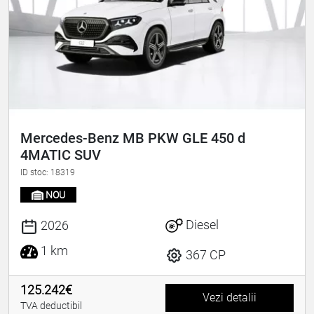
Mercedes-Benz MB PKW GLE 450 d
4MATIC SUV
ID stoc: 18319
NOU
Diesel
2026
1 km
367 CP
125.242€
Vezi detalii
TVA deductibil