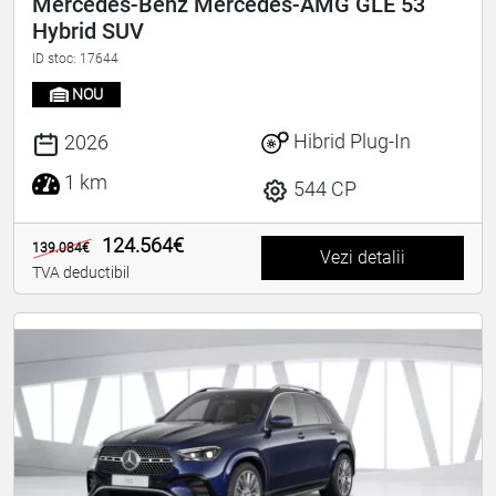
Mercedes-Benz Mercedes-AMG GLE 53
Hybrid SUV
ID stoc: 17644
NOU
Hibrid Plug-In
2026
1 km
544 CP
124.564€
139.084€
Vezi detalii
TVA deductibil