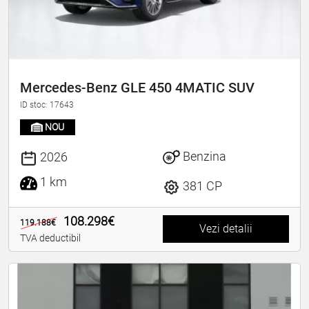
Mercedes-Benz GLE 450 4MATIC SUV
ID stoc: 17643
NOU
Benzina
2026
1 km
381 CP
108.298€
119.188€
Vezi detalii
TVA deductibil