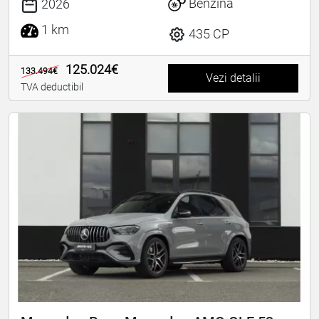
Benzina
2026
1 km
435 CP
125.024€
133.494€
Vezi detalii
TVA deductibil