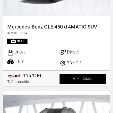
Mercedes-Benz GLE 450 d 4MATIC SUV
ID stoc: 17654
NOU
Diesel
2026
1 km
367 CP
115.118€
126.008€
Vezi detalii
TVA deductibil