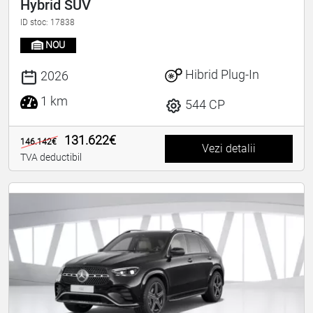
Hybrid SUV
ID stoc: 17838
NOU
Hibrid Plug-In
2026
1 km
544 CP
131.622€
146.142€
Vezi detalii
TVA deductibil