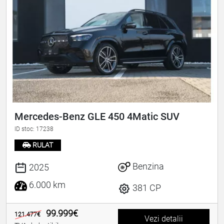
Mercedes-Benz GLE 450 4Matic SUV
ID stoc: 17238
RULAT
Benzina
2025
6.000 km
381 CP
99.999€
121.477€
Vezi detalii