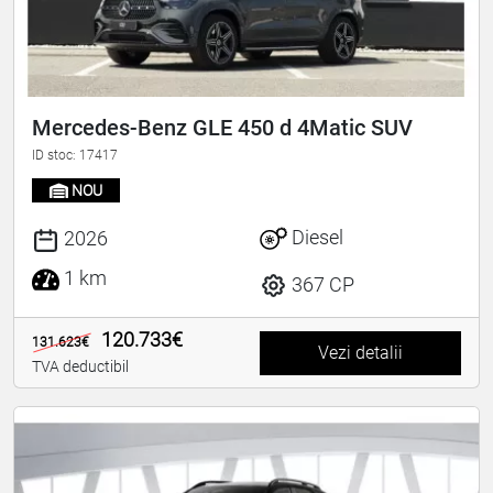
Mercedes-Benz GLE 450 d 4Matic SUV
ID stoc: 17417
NOU
Diesel
2026
1 km
367 CP
120.733€
131.623€
Vezi detalii
TVA deductibil