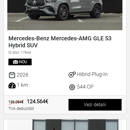
Mercedes-Benz Mercedes-AMG GLE 53
Hybrid SUV
ID stoc: 17644
NOU
Hibrid Plug-In
2026
1 km
544 CP
124.564€
139.084€
Vezi detalii
TVA deductibil