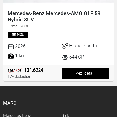
Mercedes-Benz Mercedes-AMG GLE 53
Hybrid SUV
ID stoc: 17838
NOU
Hibrid Plug-In
2026
1 km
544 CP
131.622€
146.142€
Vezi detalii
TVA deductibil
MĂRCI
Mercedes Benz
BYD