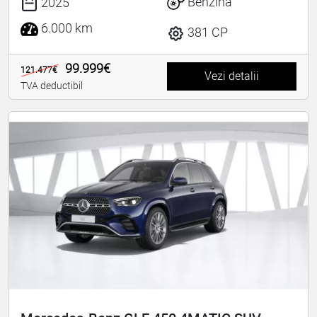
Benzina
2025
6.000 km
381 CP
99.999€
121.477€
Vezi detalii
TVA deductibil