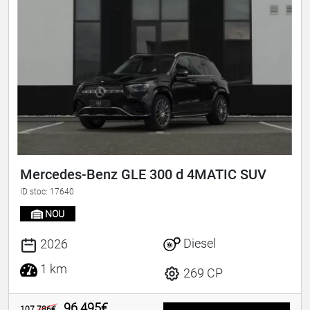
Mercedes-Benz GLE 300 d 4MATIC SUV
ID stoc: 17640
NOU
Diesel
2026
1 km
269 CP
96.495€
107.786€