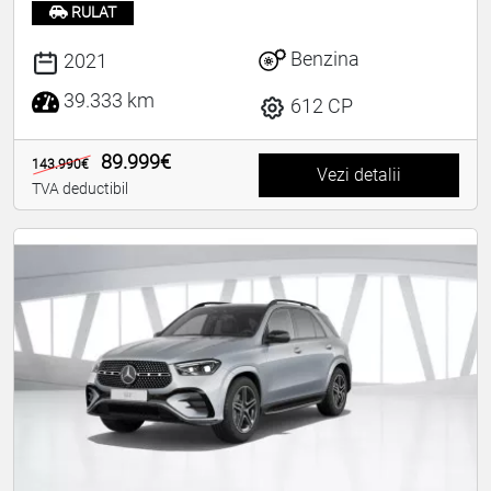
RULAT
Benzina
2021
39.333 km
612 CP
89.999€
143.990€
Vezi detalii
TVA deductibil