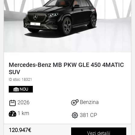
Mercedes-Benz MB PKW GLE 450 4MATIC
SUV
ID stoc: 18321
NOU
Benzina
2026
1 km
381 CP
120.947€
Vezi detalii