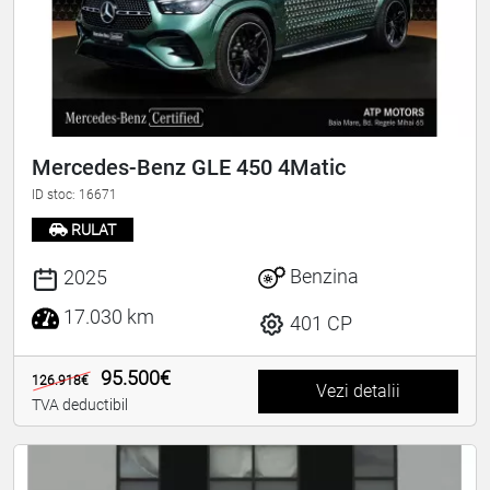
Mercedes-Benz GLE 450 4Matic
ID stoc: 16671
RULAT
Benzina
2025
17.030 km
401 CP
95.500€
126.918€
Vezi detalii
TVA deductibil