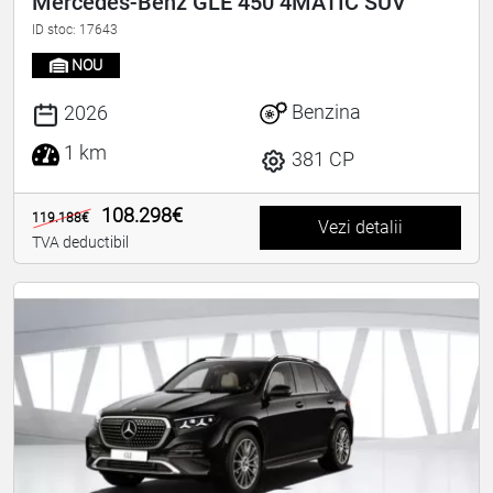
Mercedes-Benz GLE 450 4MATIC SUV
ID stoc: 17643
NOU
Benzina
2026
1 km
381 CP
108.298€
119.188€
Vezi detalii
TVA deductibil