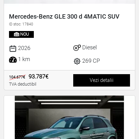
Mercedes-Benz GLE 300 d 4MATIC SUV
ID stoc: 17840
NOU
Diesel
2026
1 km
269 CP
93.787€
104.677€
Vezi detalii
TVA deductibil