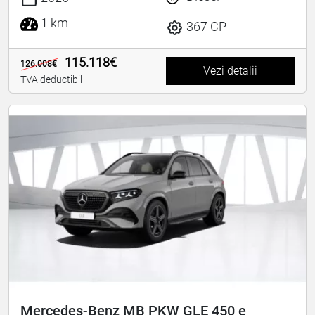
1 km
367 CP
115.118€
126.008€
Vezi detalii
TVA deductibil
Mercedes-Benz MB PKW GLE 450 e