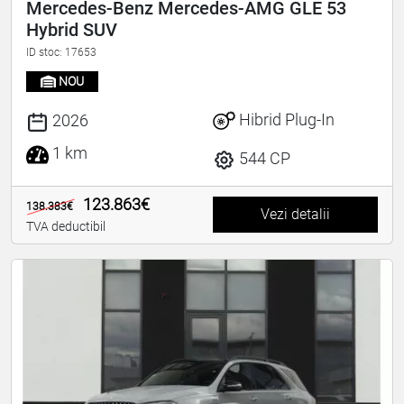
Mercedes-Benz Mercedes-AMG GLE 53
Hybrid SUV
ID stoc: 17653
NOU
Hibrid Plug-In
2026
1 km
544 CP
123.863€
138.383€
Vezi detalii
TVA deductibil