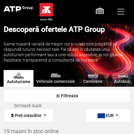
Descoperă ofertele ATP Group
Gama noastră variată de mașini noi și rulate este pregătită să
răspundă tuturor nevoilor tale. Fie că ești în căutarea unui
autoturism performant sau a unei soluții accesibile, la noi găsești
fiabilitate, transparență și consultanță de încredere.
Vehicule comerciale
Camioane
Autobuze
Autoturisme
Filtreaza
Sortează după:
Preț crescător
EUR
19 mașini în stoc online