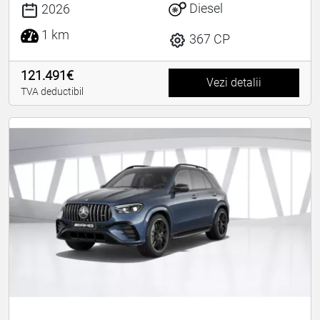
Diesel
2026
1 km
367 CP
121.491€
Vezi detalii
TVA deductibil