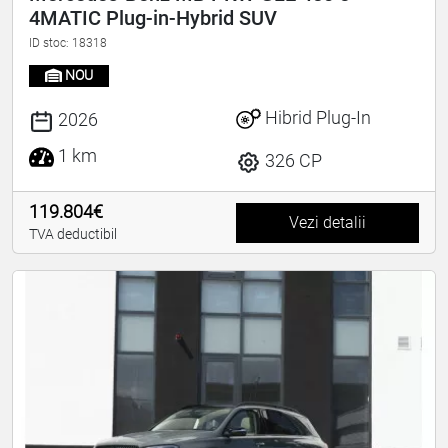
4MATIC Plug-in-Hybrid SUV
ID stoc: 18318
NOU
Hibrid Plug-In
2026
1 km
326 CP
119.804€
Vezi detalii
TVA deductibil