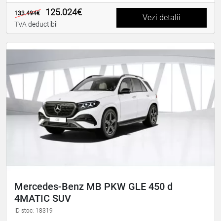
125.024€
133.494€
Vezi detalii
TVA deductibil
Mercedes-Benz MB PKW GLE 450 d
4MATIC SUV
ID stoc: 18319