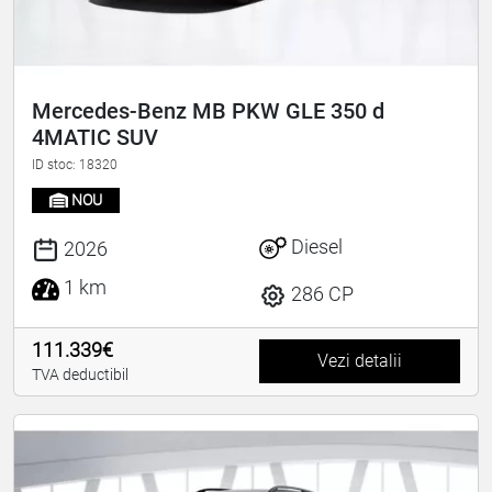
Mercedes-Benz MB PKW GLE 350 d
4MATIC SUV
ID stoc: 18320
NOU
Diesel
2026
1 km
286 CP
111.339€
Vezi detalii
TVA deductibil