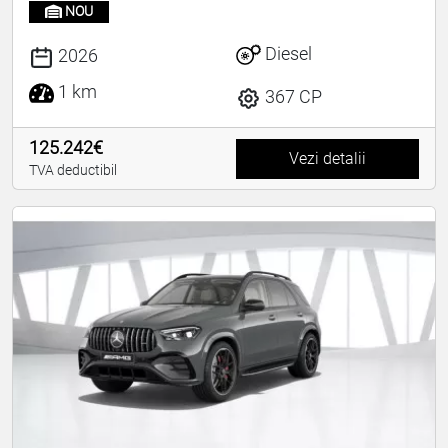
NOU
Diesel
2026
1 km
367 CP
125.242€
Vezi detalii
TVA deductibil