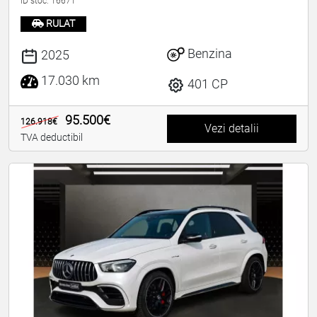
ID stoc: 16671
RULAT
Benzina
2025
17.030 km
401 CP
95.500€
126.918€
Vezi detalii
TVA deductibil