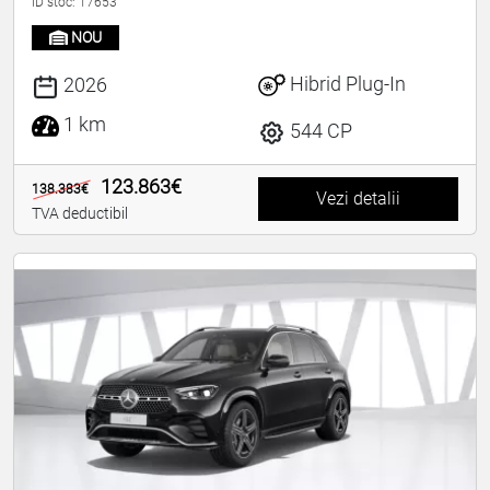
ID stoc: 17653
NOU
Hibrid Plug-In
2026
1 km
544 CP
123.863€
138.383€
Vezi detalii
TVA deductibil