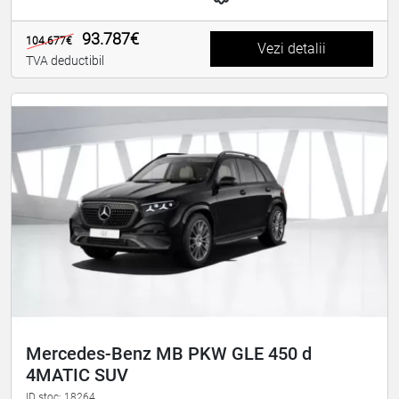
93.787€
104.677€
Vezi detalii
TVA deductibil
Mercedes-Benz MB PKW GLE 450 d
4MATIC SUV
ID stoc: 18264