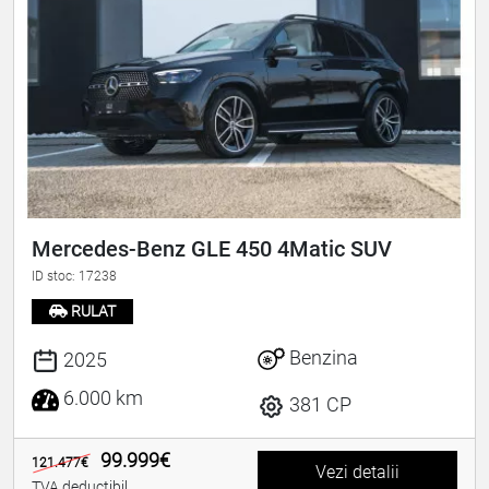
Mercedes-Benz GLE 450 4Matic SUV
ID stoc: 17238
RULAT
Benzina
2025
6.000 km
381 CP
99.999€
121.477€
Vezi detalii
TVA deductibil