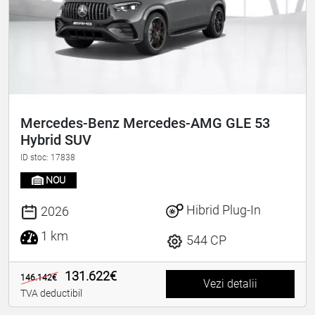
Mercedes-Benz Mercedes-AMG GLE 53
Hybrid SUV
ID stoc: 17838
NOU
Hibrid Plug-In
2026
1 km
544 CP
131.622€
146.142€
Vezi detalii
TVA deductibil