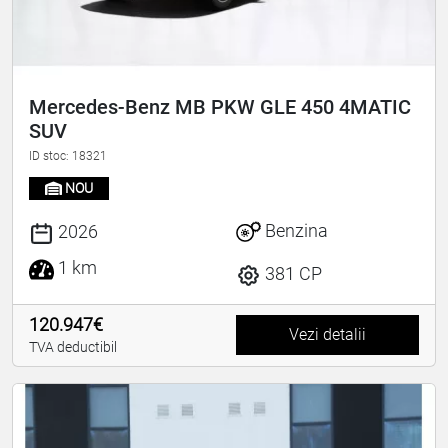
Mercedes-Benz MB PKW GLE 450 4MATIC
SUV
ID stoc: 18321
NOU
Benzina
2026
1 km
381 CP
120.947€
Vezi detalii
TVA deductibil