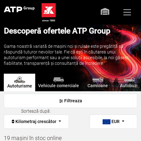
Descoperă ofertele ATP Group
Gama noastră variată de mașini noi și rulate este pregătită să
răspundă tuturor nevoilor tale. Fie că ești în căutarea unui
autoturism performant sau a unei soluții accesibile, la noi găsești
fiabilitate, transparență și consultanță de încredere.
Vehicule comerciale
Camioane
Autobuze
Autoturisme
Filtreaza
Sortează după:
Kilometraj crescător
EUR
19 mașini în stoc online