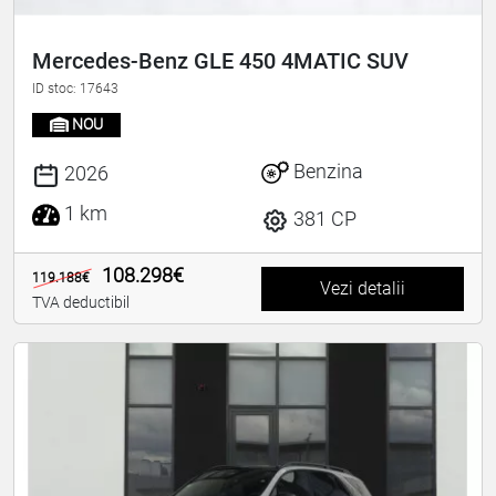
Mercedes-Benz GLE 450 4MATIC SUV
ID stoc: 17643
NOU
Benzina
2026
1 km
381 CP
108.298€
119.188€
Vezi detalii
TVA deductibil