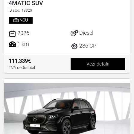
4MATIC SUV
ID stoc: 18320
NOU
Diesel
2026
1 km
286 CP
111.339€
Vezi detalii
TVA deductibil