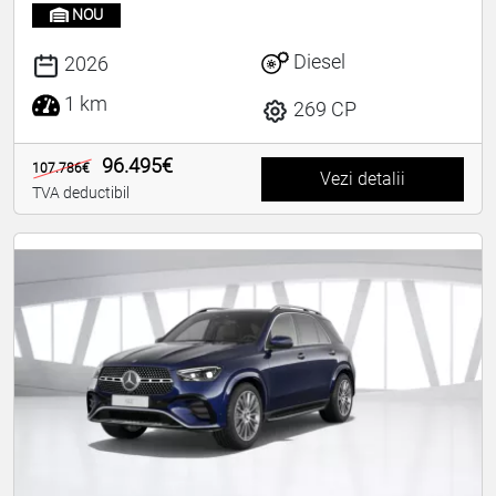
NOU
Diesel
2026
1 km
269 CP
96.495€
107.786€
Vezi detalii
TVA deductibil