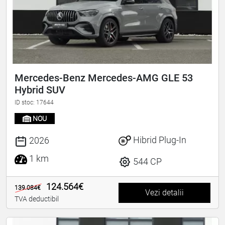
Mercedes-Benz Mercedes-AMG GLE 53
Hybrid SUV
ID stoc: 17644
NOU
Hibrid Plug-In
2026
1 km
544 CP
124.564€
139.084€
Vezi detalii
TVA deductibil