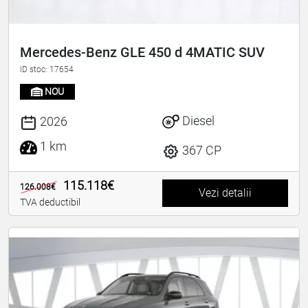
Mercedes-Benz GLE 450 d 4MATIC SUV
ID stoc: 17654
NOU
Diesel
2026
1 km
367 CP
115.118€
126.008€
Vezi detalii
TVA deductibil