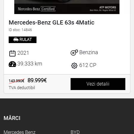
Mercedes-Benz GLE 63s 4Matic
ID stoc: 14846
RULAT
Benzina
2021
39.333 km
612 CP
89.999€
143.990€
Vezi detalii
TVA deductibil
MĂRCI
Mercedes Benz
BYD