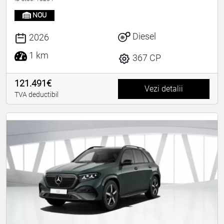
NOU
Diesel
2026
1 km
367 CP
121.491€
Vezi detalii
TVA deductibil