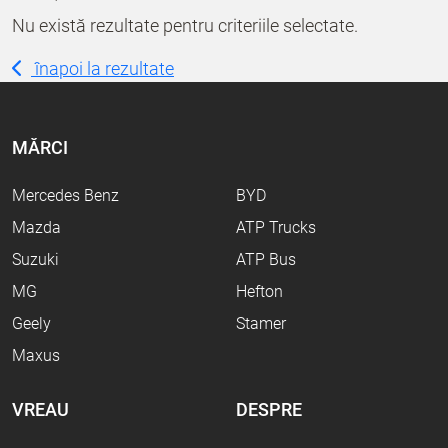
Nu există rezultate pentru criteriile selectate.
înapoi la rezultate
MĂRCI
Mercedes Benz
BYD
Mazda
ATP Trucks
Suzuki
ATP Bus
MG
Hefton
Geely
Stamer
Maxus
VREAU
DESPRE