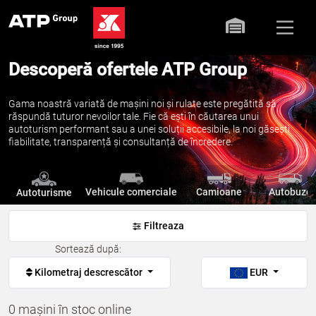
Descoperă ofertele ATP Group
Gama noastră variată de mașini noi și rulate este pregătită să
răspundă tuturor nevoilor tale. Fie că ești în căutarea unui
autoturism performant sau a unei soluții accesibile, la noi găsești
fiabilitate, transparență și consultanță de încredere.
Vehicule comerciale
Camioane
Autobuze
Autoturisme
Filtreaza
Sortează după:
Kilometraj descrescător
EUR
0 mașini în stoc online