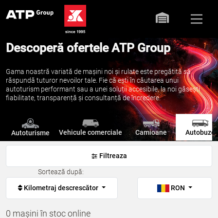
Descoperă ofertele ATP Group
Gama noastră variată de mașini noi și rulate este pregătită să
răspundă tuturor nevoilor tale. Fie că ești în căutarea unui
autoturism performant sau a unei soluții accesibile, la noi găsești
fiabilitate, transparență și consultanță de încredere.
Vehicule comerciale
Camioane
Autobuze
Autoturisme
Filtreaza
Sortează după:
Kilometraj descrescător
RON
0 mașini în stoc online