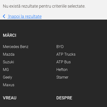
Nu există rezultate pentru criteriile selectate.
înapoi la rezultate
MĂRCI
Mercedes Benz
BYD
Mazda
ATP Trucks
Suzuki
ATP Bus
MG
Hefton
Geely
Stamer
Maxus
VREAU
DESPRE