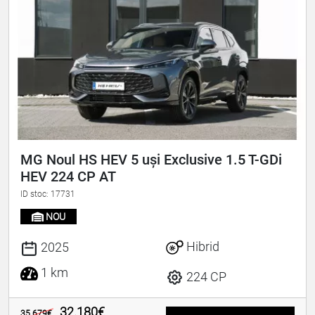
MG Noul HS HEV 5 uși Exclusive 1.5 T-GDi
HEV 224 CP AT
ID stoc: 17731
NOU
Hibrid
2025
1 km
224 CP
32.180€
35.679€