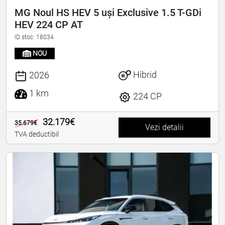
MG Noul HS HEV 5 uși Exclusive 1.5 T-GDi
HEV 224 CP AT
ID stoc: 18034
NOU
Hibrid
2026
1 km
224 CP
32.179€
35.679€
Vezi detalii
TVA deductibil