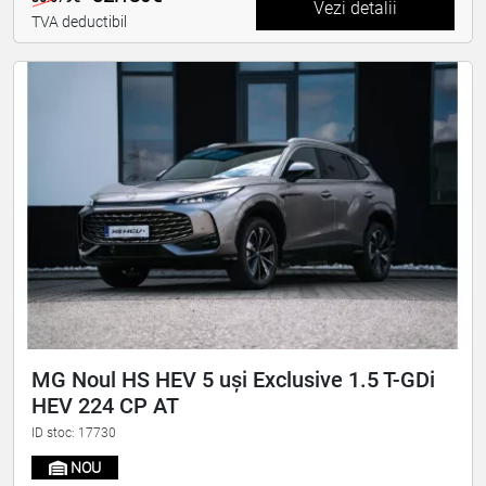
Vezi detalii
TVA deductibil
MG Noul HS HEV 5 uși Exclusive 1.5 T-GDi
HEV 224 CP AT
ID stoc: 17730
NOU