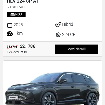
HEV 224 CP AT
ID stoc: 17211
NOU
Hibrid
2025
1 km
224 CP
32.178€
35.679€
Vezi detalii
TVA deductibil