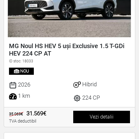
MG Noul HS HEV 5 uși Exclusive 1.5 T-GDi
HEV 224 CP AT
ID stoc: 18033
NOU
Hibrid
2026
1 km
224 CP
31.569€
35.069€
Vezi detalii
TVA deductibil