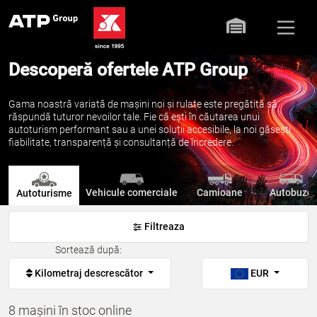
Descoperă ofertele ATP Group
Gama noastră variată de mașini noi și rulate este pregătită să
răspundă tuturor nevoilor tale. Fie că ești în căutarea unui
autoturism performant sau a unei soluții accesibile, la noi găsești
fiabilitate, transparență și consultanță de încredere.
Vehicule comerciale
Camioane
Autobuze
Autoturisme
Filtreaza
Sortează după:
Kilometraj descrescător
EUR
8 mașini în stoc online