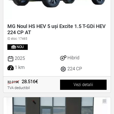
MG Noul HS HEV 5 uși Excite 1.5 T-GDi HEV
224 CP AT
ID stoc: 17465
NOU
Hibrid
2025
1 km
224 CP
28.516€
32.019€
Vezi detalii
TVA deductibil