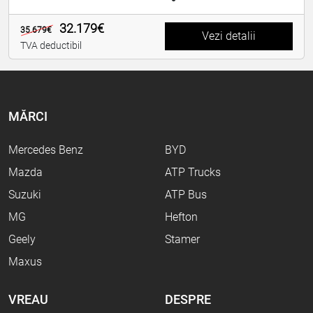
32.179€
35.679€
Vezi detalii
TVA deductibil
MĂRCI
Mercedes Benz
BYD
Mazda
ATP Trucks
Suzuki
ATP Bus
MG
Hefton
Geely
Stamer
Maxus
VREAU
DESPRE