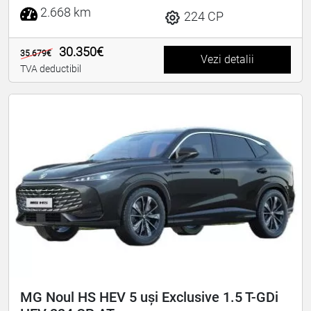
2.668 km
224 CP
30.350€
35.679€
Vezi detalii
TVA deductibil
MG Noul HS HEV 5 uși Exclusive 1.5 T-GDi