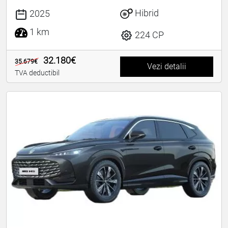
Hibrid
2025
1 km
224 CP
32.180€
35.679€
Vezi detalii
TVA deductibil