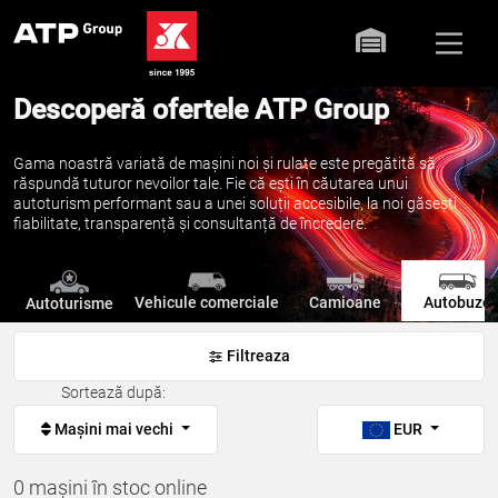
Descoperă ofertele ATP Group
Gama noastră variată de mașini noi și rulate este pregătită să
răspundă tuturor nevoilor tale. Fie că ești în căutarea unui
autoturism performant sau a unei soluții accesibile, la noi găsești
fiabilitate, transparență și consultanță de încredere.
Vehicule comerciale
Camioane
Autobuze
Autoturisme
Filtreaza
Sortează după:
Mașini mai vechi
EUR
0 mașini în stoc online