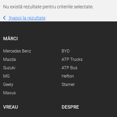
Nu există rezultate pentru criteriile selectate.
înapoi la rezultate
MĂRCI
Mercedes Benz
BYD
Mazda
ATP Trucks
Suzuki
ATP Bus
MG
Hefton
Geely
Stamer
Maxus
VREAU
DESPRE