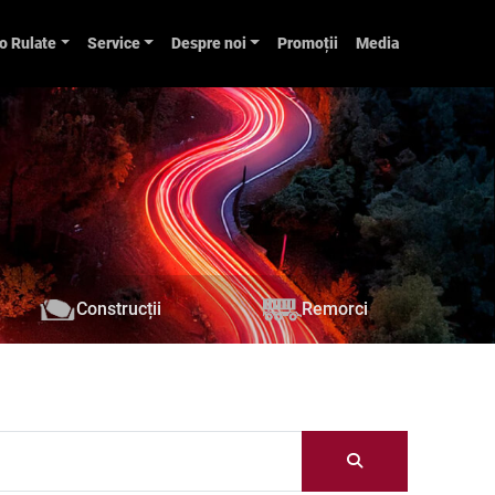
o Rulate
Service
Despre noi
Promoții
Media
Construcții
Remorci