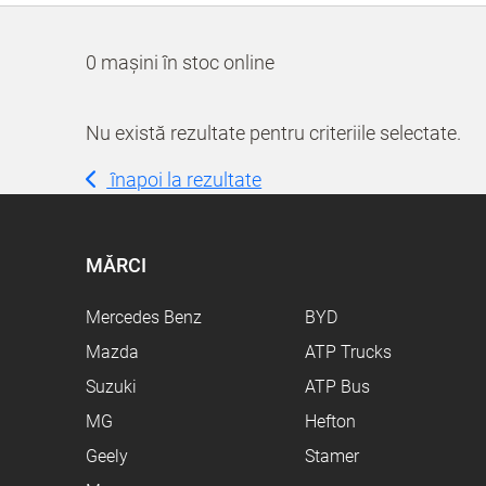
0 mașini în stoc online
Nu există rezultate pentru criteriile selectate.
înapoi la rezultate
MĂRCI
Mercedes Benz
BYD
Mazda
ATP Trucks
Suzuki
ATP Bus
MG
Hefton
Geely
Stamer