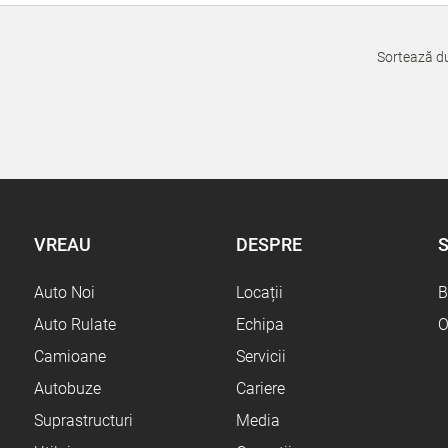
Sortează d
VREAU
DESPRE
S
Auto Noi
Locații
B
Auto Rulate
Echipa
O
Camioane
Servicii
Autobuze
Cariere
Suprastructuri
Media