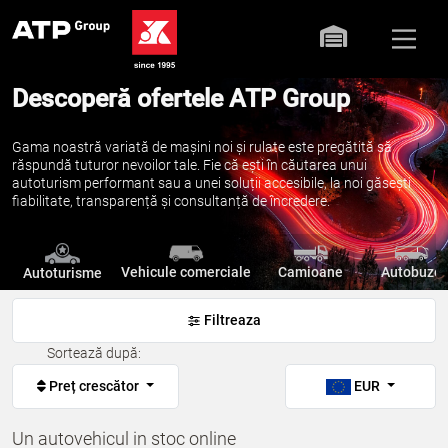
Descoperă ofertele ATP Group
Gama noastră variată de mașini noi și rulate este pregătită să
răspundă tuturor nevoilor tale. Fie că ești în căutarea unui
autoturism performant sau a unei soluții accesibile, la noi găsești
fiabilitate, transparență și consultanță de încredere.
Vehicule comerciale
Camioane
Autobuze
Autoturisme
Filtreaza
Sortează după:
Preț crescător
EUR
Un autovehicul in stoc online