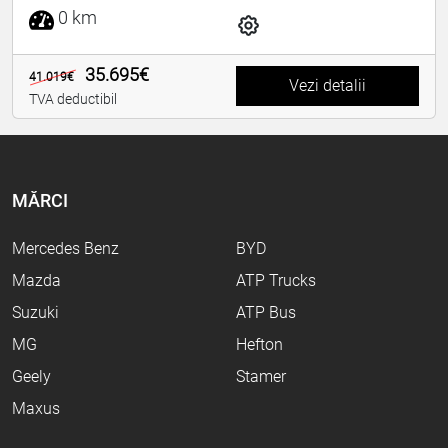
0 km
35.695€
41.019€
Vezi detalii
TVA deductibil
MĂRCI
Mercedes Benz
BYD
Mazda
ATP Trucks
Suzuki
ATP Bus
MG
Hefton
Geely
Stamer
Maxus