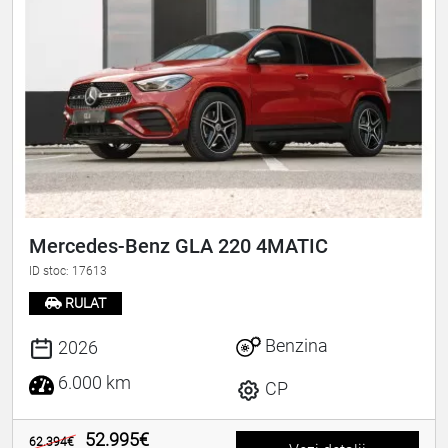
Mercedes-Benz GLA 220 4MATIC
ID stoc: 17613
RULAT
Benzina
2026
6.000 km
CP
52.995€
62.394€