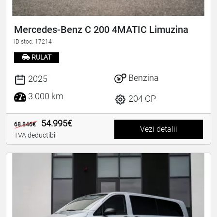
Mercedes-Benz C 200 4MATIC Limuzina
ID stoc: 17214
RULAT
Benzina
2025
3.000 km
204 CP
54.995€
68.846€
Vezi detalii
TVA deductibil