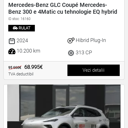
Mercedes-Benz GLC Coupé Mercedes-
Benz 300 e 4Matic cu tehnologie EQ hybrid
ID stoc: 16160
RULAT
Hibrid Plug-In
2024
10.200 km
313 CP
68.995€
95.666€
Vezi detalii
TVA deductibil