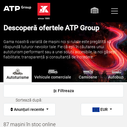
Descoperă ofertele ATP Group
Gama noastră variată de mașini noi și rulate este pregătită să
răspundă tuturor nevoilor tale. Fie că ești în căutarea unui
autoturism performant sau a unei soluții accesibile, la noi găsești
fiabilitate, transparență și consultanță de încredere.
Vehicule comerciale
Camioane
Autobuze
Autoturisme
Filtreaza
Sortează după:
Anunțuri recente
EUR
87 mașini în stoc online