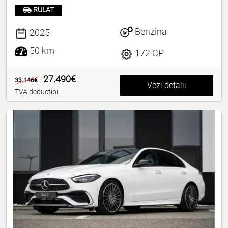
RULAT
Benzina
2025
50 km
172 CP
27.490€
33.146€
Vezi detalii
TVA deductibil