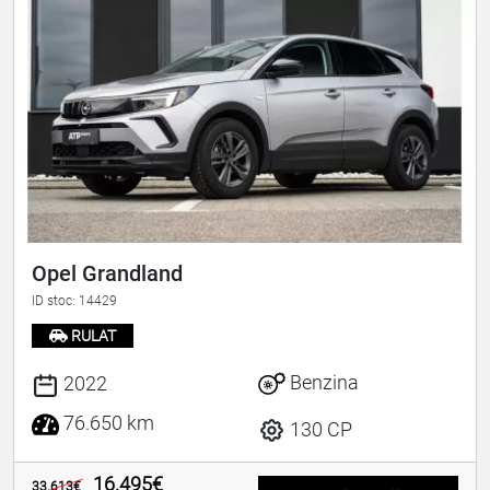
Opel Grandland
ID stoc: 14429
RULAT
Benzina
2022
76.650 km
130 CP
16.495€
33.613€