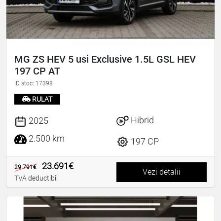
MG ZS HEV 5 usi Exclusive 1.5L GSL HEV
197 CP AT
ID stoc: 17398
RULAT
Hibrid
2025
2.500 km
197 CP
23.691€
29.791€
Vezi detalii
TVA deductibil