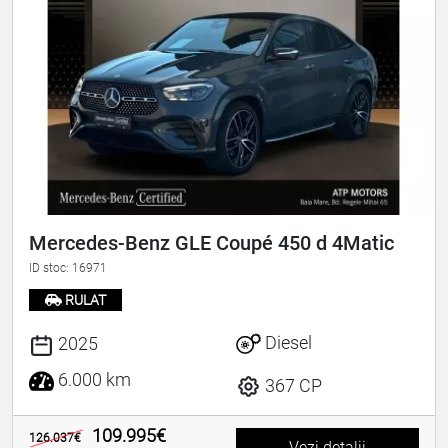
Mercedes-Benz GLE Coupé 450 d 4Matic
ID stoc: 16971
RULAT
Diesel
2025
6.000 km
367 CP
109.995€
126.037€
Vezi detalii