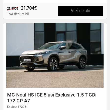
21.704€
23.850€
Vezi detalii
TVA deductibil
MG Noul HS ICE 5 usi Exclusive 1.5 T-GDi
172 CP A7
ID stoc: 17225