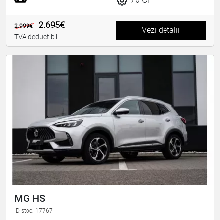
2.695€
2.999€
Vezi detalii
TVA deductibil
MG HS
ID stoc: 17767