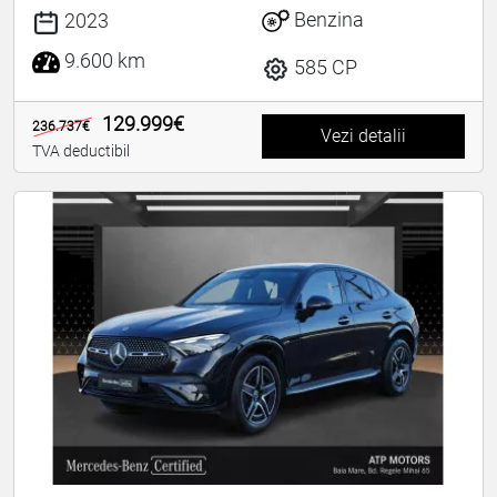
Benzina
2023
9.600 km
585 CP
129.999€
236.737€
Vezi detalii
TVA deductibil