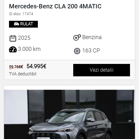
Mercedes-Benz CLA 200 4MATIC
ID stoc: 17474
RULAT
Benzina
2025
3.000 km
163 CP
54.995€
59.768€
Vezi detalii
TVA deductibil