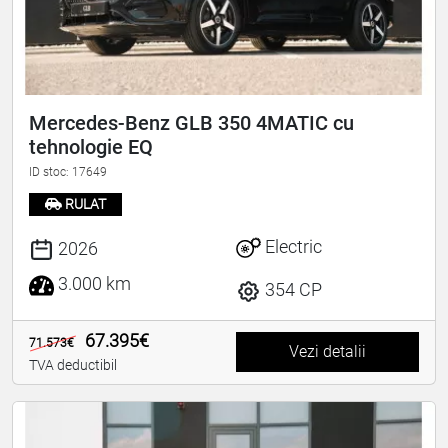
Mercedes-Benz GLB 350 4MATIC cu
tehnologie EQ
ID stoc: 17649
RULAT
Electric
2026
3.000 km
354 CP
67.395€
71.573€
Vezi detalii
TVA deductibil