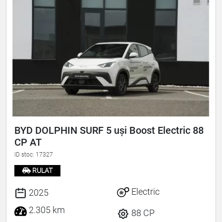
BYD DOLPHIN SURF 5 uși Boost Electric 88
CP AT
ID stoc: 17327
RULAT
Electric
2025
2.305 km
88 CP