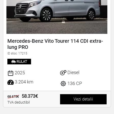
Mercedes-Benz Vito Tourer 114 CDI extra-
lung PRO
ID stoc: 17215
RULAT
Diesel
2025
3.204 km
136 CP
58.373€
68.675€
Vezi detalii
TVA deductibil