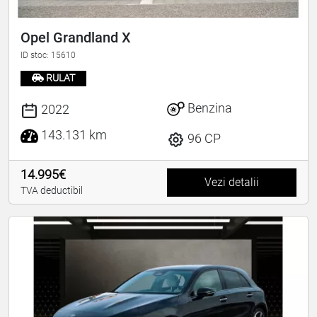
Opel Grandland X
ID stoc: 15610
RULAT
Benzina
2022
143.131 km
96 CP
14.995€
Vezi detalii
TVA deductibil