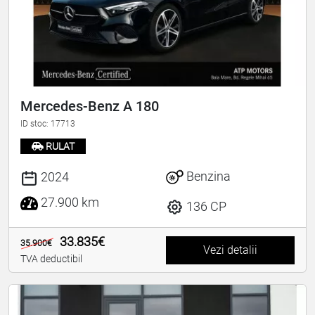
Mercedes-Benz A 180
ID stoc: 17713
RULAT
Benzina
2024
27.900 km
136 CP
33.835€
35.900€
Vezi detalii
TVA deductibil