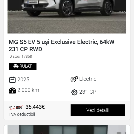
MG S5 EV 5 uși Exclusive Electric, 64kW
231 CP RWD
ID stoc: 17358
RULAT
Electric
2025
2.000 km
231 CP
36.443€
41.180€
Vezi detalii
TVA deductibil