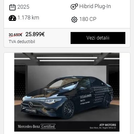
Hibrid Plug-In
2025
1.178 km
180 CP
25.899€
30.650€
Vezi detalii
TVA deductibil