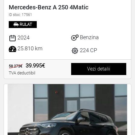
Mercedes-Benz A 250 4Matic
ID stoc: 17561
RULAT
Benzina
2024
25.810 km
224 CP
39.995€
58.273€
Vezi detalii
TVA deductibil