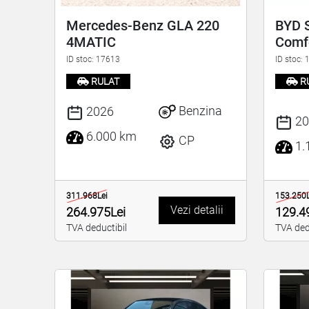
Mercedes-Benz GLA 220
BYD S
4MATIC
Comf
ID stoc: 17613
ID stoc:
RULAT
R
Benzina
2026
20
6.000 km
CP
1.
311.968Lei
153.250L
Vezi detalii
264.975Lei
129.4
TVA deductibil
TVA ded