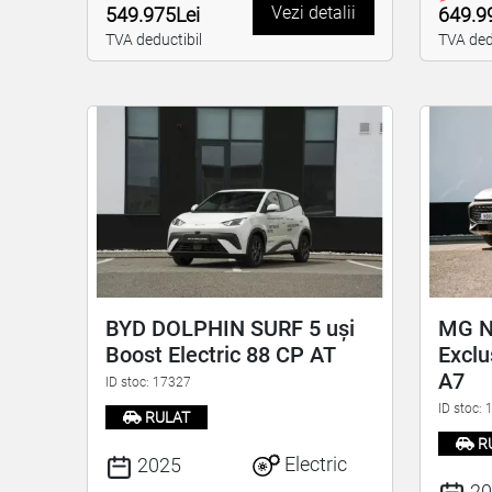
Vezi detalii
549.975Lei
649.9
TVA deductibil
TVA ded
BYD DOLPHIN SURF 5 uși
MG No
Boost Electric 88 CP AT
Exclu
A7
ID stoc: 17327
ID stoc:
RULAT
R
Electric
2025
20