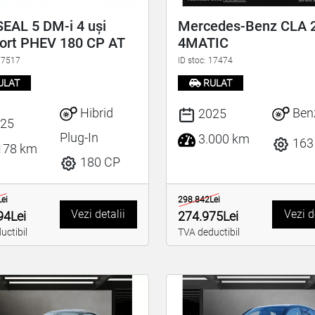
EAL 5 DM-i 4 uși
Mercedes-Benz CLA 
ort PHEV 180 CP AT
4MATIC
 17517
ID stoc: 17474
ULAT
RULAT
Hibrid
Ben
2025
25
Plug-In
3.000 km
163
178 km
180 CP
ei
298.842Lei
Vezi detalii
Vezi d
94Lei
274.975Lei
uctibil
TVA deductibil