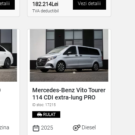
etalii
Vezi detalii
182.214Lei
TVA deductibil
0
Mercedes-Benz Vito Tourer
114 CDI extra-lung PRO
ID stoc: 17215
RULAT
zina
Diesel
2025