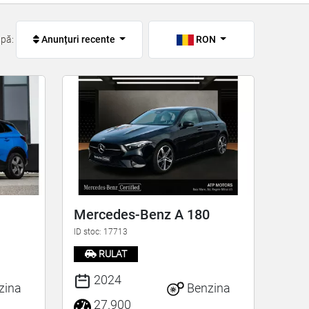
upă:
Anunțuri recente
RON
Mercedes-Benz A 180
ID stoc: 17713
RULAT
2024
zina
Benzina
27.900