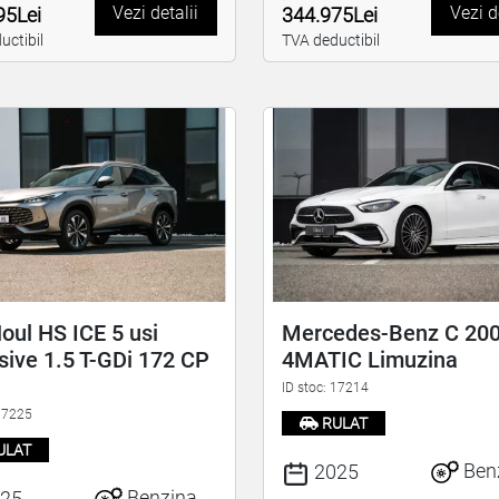
Vezi detalii
Vezi d
95Lei
344.975Lei
uctibil
TVA deductibil
ul HS ICE 5 usi
Mercedes-Benz C 20
sive 1.5 T-GDi 172 CP
4MATIC Limuzina
ID stoc: 17214
 17225
RULAT
ULAT
Ben
2025
Benzina
25