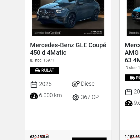
Mercedes-Benz GLE Coupé
Merc
450 d 4Matic
AMG 
63 4
ID stoc: 16971
ID stoc:
RULAT
R
Diesel
2025
20
6.000 km
367 CP
9.
630.183Lei
1.183.68