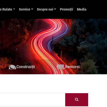
o Rulate
Service
Despre noi
Promoții
Media
Construcții
Remorci