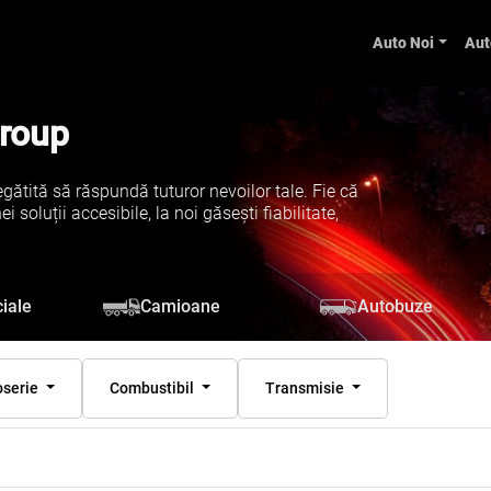
Auto Noi
Aut
Group
gătită să răspundă tuturor nevoilor tale. Fie că
soluții accesibile, la noi găsești fiabilitate,
iale
Camioane
Autobuze
oserie
Combustibil
Transmisie