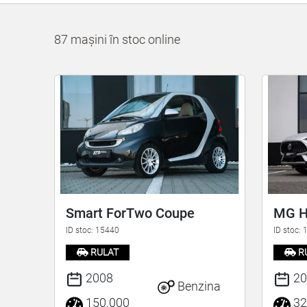
87 mașini în stoc online
Smart ForTwo Coupe
MG 
ID stoc: 15440
ID stoc:
RULAT
R
2008
20
Benzina
150.000
32