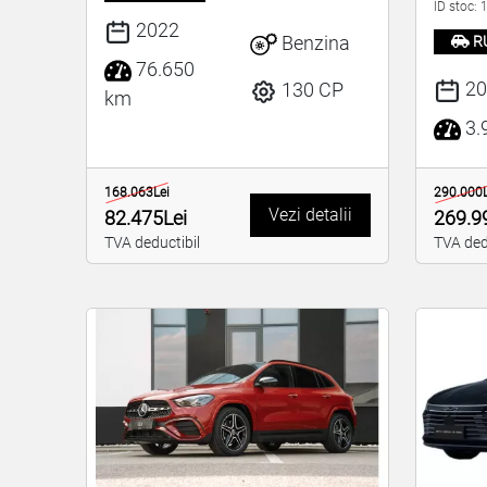
ID stoc:
2022
Benzina
R
76.650
20
130 CP
km
3.
168.063Lei
290.000L
Vezi detalii
82.475Lei
269.9
TVA deductibil
TVA ded