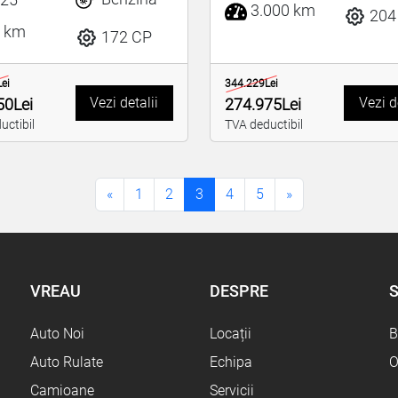
3.000 km
204
 km
172 CP
ei
344.229Lei
Vezi detalii
Vezi d
50Lei
274.975Lei
uctibil
TVA deductibil
«
1
2
3
4
5
»
VREAU
DESPRE
S
Auto Noi
Locații
B
Auto Rulate
Echipa
O
Camioane
Servicii