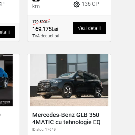
CP
136 CP
km
179.500Lei
Vezi detalii
169.175Lei
etalii
TVA deductibil
0
Mercedes-Benz GLB 350
4MATIC cu tehnologie EQ
ID stoc: 17649