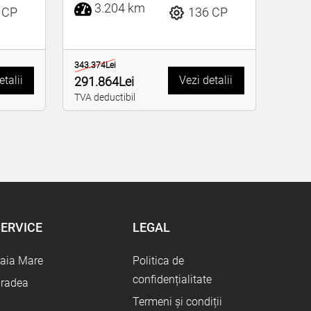
3.204 km
 CP
136 CP
343.374Lei
etalii
Vezi detalii
291.864Lei
TVA deductibil
ERVICE
LEGAL
aia Mare
Politica de
confidențialitate
radea
Termeni și condiții