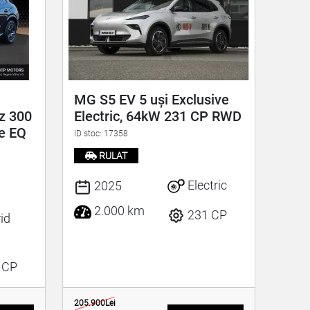
MG S5 EV 5 uși Exclusive
z 300
Electric, 64kW 231 CP RWD
ie EQ
ID stoc: 17358
RULAT
Electric
2025
2.000 km
231 CP
id
 CP
205.900Lei