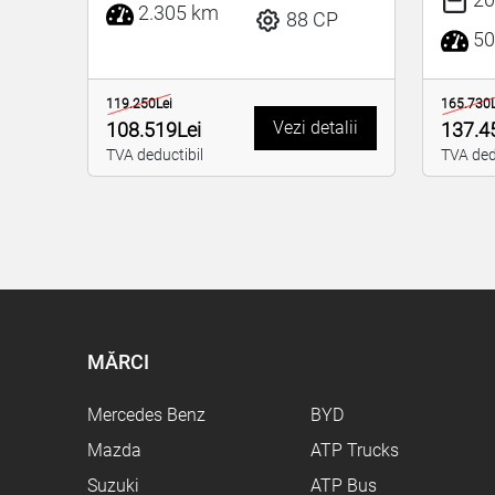
2.305 km
88 CP
50
119.250Lei
165.730L
Vezi detalii
108.519Lei
137.4
TVA deductibil
TVA ded
MĂRCI
Mercedes Benz
BYD
Mazda
ATP Trucks
Suzuki
ATP Bus