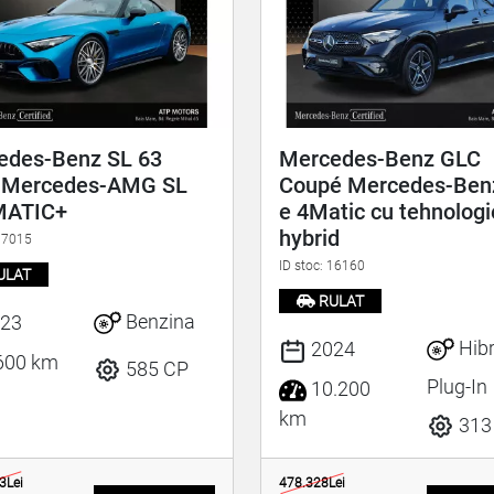
edes-Benz SL 63
Mercedes-Benz GLC
Mercedes-AMG SL
Coupé Mercedes-Ben
MATIC+
e 4Matic cu tehnolog
hybrid
 17015
ID stoc: 16160
ULAT
RULAT
Benzina
23
Hibr
2024
600 km
585 CP
Plug-In
10.200
km
313
3Lei
478.328Lei