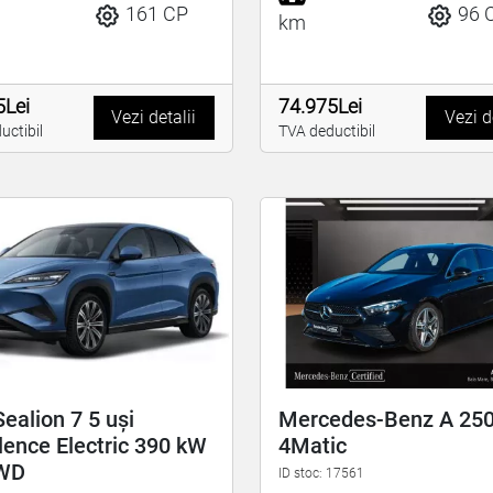
161 CP
96 
km
5Lei
74.975Lei
Vezi detalii
Vezi d
uctibil
TVA deductibil
ealion 7 5 uși
Mercedes-Benz A 25
lence Electric 390 kW
4Matic
WD
ID stoc: 17561