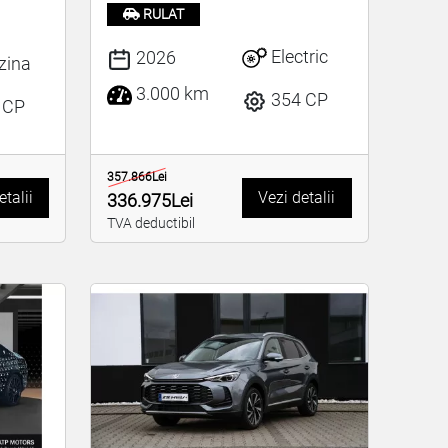
RULAT
Electric
2026
zina
3.000 km
354 CP
 CP
357.866Lei
etalii
Vezi detalii
336.975Lei
TVA deductibil