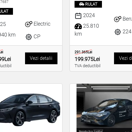
 17687
RULAT
ULAT
2024
Ben
Electric
25
25.810
224
km
940 km
CP
ei
291.365Lei
Vezi detalii
Vezi d
99Lei
199.975Lei
uctibil
TVA deductibil