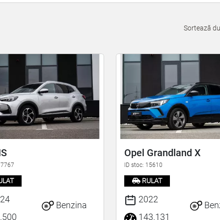
Sortează d
HS
Opel Grandland X
 17767
ID stoc: 15610
ULAT
RULAT
24
2022
Benzina
Ben
.500
143.131