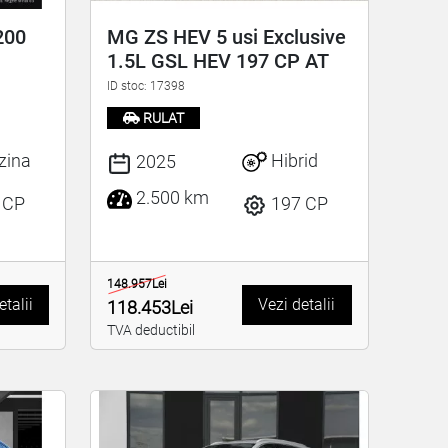
200
MG ZS HEV 5 usi Exclusive
1.5L GSL HEV 197 CP AT
ID stoc: 17398
RULAT
zina
Hibrid
2025
2.500 km
 CP
197 CP
148.957Lei
etalii
Vezi detalii
118.453Lei
TVA deductibil