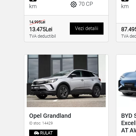
70 CP
km
km
14.995Lei
Vezi detalii
13.475Lei
87.49
TVA deductibil
TVA ded
Opel Grandland
BYD S
Excel
ID stoc: 14429
AT A
RULAT