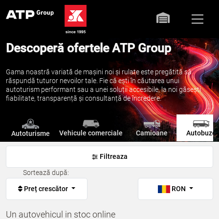
Descoperă ofertele ATP Group
Gama noastră variată de mașini noi și rulate este pregătită să
răspundă tuturor nevoilor tale. Fie că ești în căutarea unui
autoturism performant sau a unei soluții accesibile, la noi găsești
fiabilitate, transparență și consultanță de încredere.
Vehicule comerciale
Camioane
Autobuze
Autoturisme
Filtreaza
Sortează după:
Preț crescător
RON
Un autovehicul in stoc online