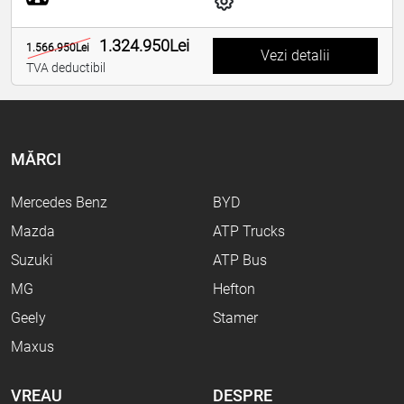
1.324.950Lei
1.566.950Lei
Vezi detalii
TVA deductibil
MĂRCI
Mercedes Benz
BYD
Mazda
ATP Trucks
Suzuki
ATP Bus
MG
Hefton
Geely
Stamer
Maxus
VREAU
DESPRE