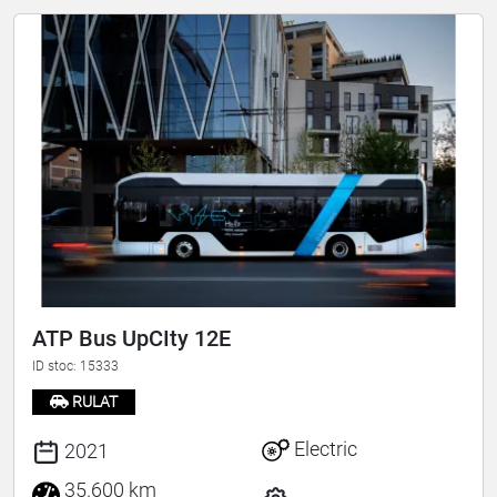
ATP Bus UpCIty 12E
ID stoc: 15333
RULAT
Electric
2021
35.600 km