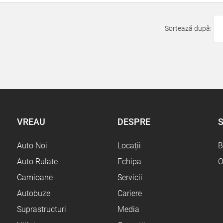
Sortează după:
VREAU
DESPRE
S
Auto Noi
Locații
B
Auto Rulate
Echipa
O
Camioane
Servicii
Autobuze
Cariere
Suprastructuri
Media