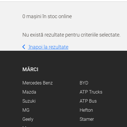
0 mașini în stoc online
Nu există rezultate pentru criteriile selectate.
înapoi la rezultate
MĂRCI
Mercedes Benz
BYD
Mazda
ATP Trucks
Suzuki
ATP Bus
MG
Hefton
Geely
Stamer