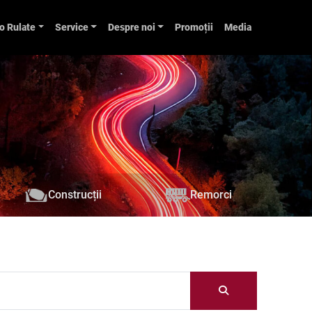
o Rulate
Service
Despre noi
Promoții
Media
Construcții
Remorci