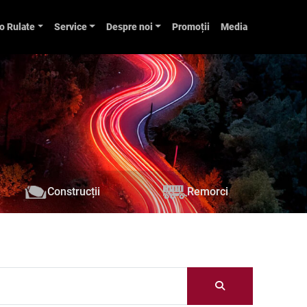
o Rulate
Service
Despre noi
Promoții
Media
Construcții
Remorci