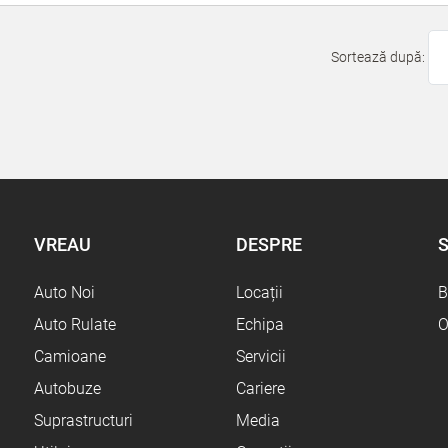
Sortează după:
VREAU
DESPRE
S
Auto Noi
Locații
B
Auto Rulate
Echipa
O
Camioane
Servicii
Autobuze
Cariere
Suprastructuri
Media