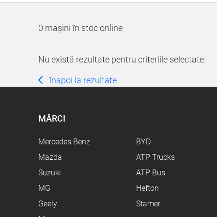
0 mașini în stoc online
Nu există rezultate pentru criteriile selectate.
înapoi la rezultate
MĂRCI
Mercedes Benz
BYD
Mazda
ATP Trucks
Suzuki
ATP Bus
MG
Hefton
Geely
Stamer