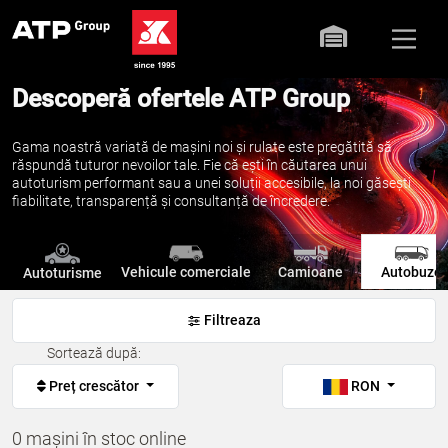
Descoperă ofertele ATP Group
Gama noastră variată de mașini noi și rulate este pregătită să
răspundă tuturor nevoilor tale. Fie că ești în căutarea unui
autoturism performant sau a unei soluții accesibile, la noi găsești
fiabilitate, transparență și consultanță de încredere.
Vehicule comerciale
Camioane
Autobuze
Autoturisme
Filtreaza
Sortează după:
Preț crescător
RON
0 mașini în stoc online