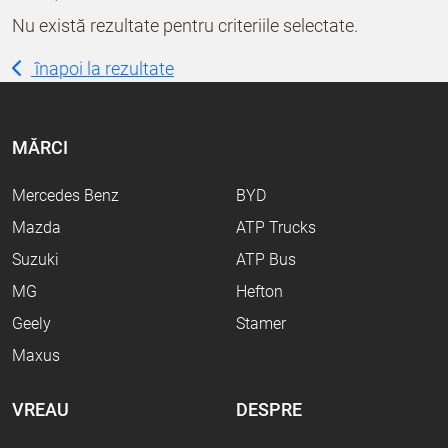
Nu există rezultate pentru criteriile selectate.
înapoi la rezultate
MĂRCI
Mercedes Benz
BYD
Mazda
ATP Trucks
Suzuki
ATP Bus
MG
Hefton
Geely
Stamer
Maxus
VREAU
DESPRE