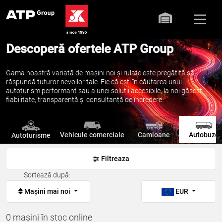
Descoperă ofertele ATP Group
Gama noastră variată de mașini noi și rulate este pregătită să
răspundă tuturor nevoilor tale. Fie că ești în căutarea unui
autoturism performant sau a unei soluții accesibile, la noi găsești
fiabilitate, transparență și consultanță de încredere.
Vehicule comerciale
Camioane
Autobuze
Autoturisme
Filtreaza
Sortează după:
Mașini mai noi
EUR
0 mașini în stoc online