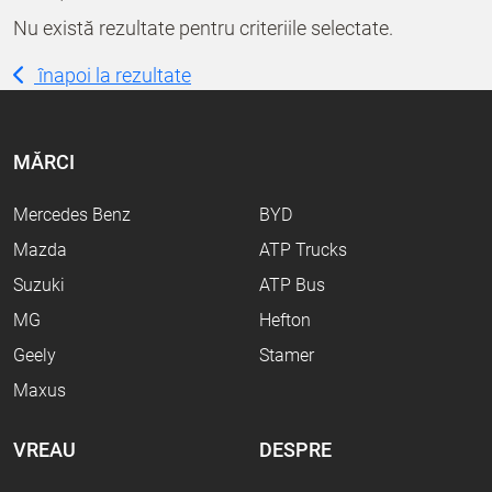
Nu există rezultate pentru criteriile selectate.
înapoi la rezultate
MĂRCI
Mercedes Benz
BYD
Mazda
ATP Trucks
Suzuki
ATP Bus
MG
Hefton
Geely
Stamer
Maxus
VREAU
DESPRE