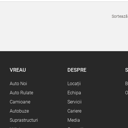
Sortează
VREAU
DESPRE
S
Auto Noi
Locații
B
Auto Rulate
Echipa
O
Camioane
Servicii
Autobuze
Cariere
Suprastructuri
Media