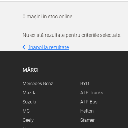
0 mașini în stoc online
Nu există rezultate pentru criteriile selectate.
înapoi la rezultate
MĂRCI
Mercedes Benz
BYD
Mazda
ATP Trucks
Suzuki
ATP Bus
MG
Hefton
Geely
Stamer