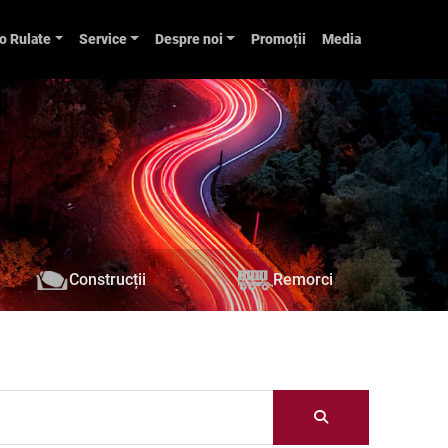
o Rulate
Service
Despre noi
Promoții
Media
Construcții
Remorci