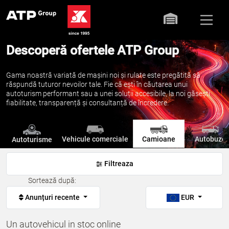
Descoperă ofertele ATP Group
Gama noastră variată de mașini noi și rulate este pregătită să
răspundă tuturor nevoilor tale. Fie că ești în căutarea unui
autoturism performant sau a unei soluții accesibile, la noi găsești
fiabilitate, transparență și consultanță de încredere.
Vehicule comerciale
Camioane
Autobuze
Autoturisme
Filtreaza
Sortează după:
Anunțuri recente
EUR
Un autovehicul in stoc online