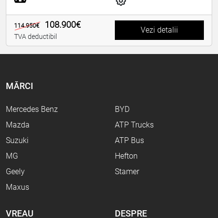
108.900€
114.950€
Vezi detalii
TVA deductibil
MĂRCI
Mercedes Benz
BYD
Mazda
ATP Trucks
Suzuki
ATP Bus
MG
Hefton
Geely
Stamer
Maxus
VREAU
DESPRE