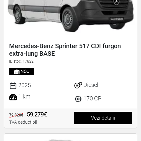
Mercedes-Benz Sprinter 517 CDI furgon
extra-lung BASE
ID stoc: 17822
NOU
Diesel
2025
1 km
170 CP
59.279€
72.320€
Vezi detalii
TVA deductibil