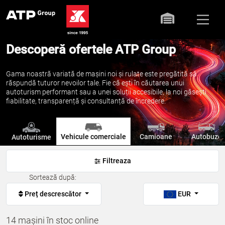
Descoperă ofertele ATP Group
Gama noastră variată de mașini noi și rulate este pregătită să
răspundă tuturor nevoilor tale. Fie că ești în căutarea unui
autoturism performant sau a unei soluții accesibile, la noi găsești
fiabilitate, transparență și consultanță de încredere.
Vehicule comerciale
Camioane
Autobuze
Autoturisme
Filtreaza
Sortează după:
Preț descrescător
EUR
14 mașini în stoc online