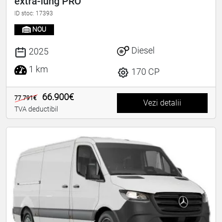
extra-lung PRO
ID stoc: 17393
NOU
Diesel
2025
1 km
170 CP
66.900€
77.791€
Vezi detalii
TVA deductibil