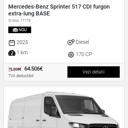
Mercedes-Benz Sprinter 517 CDI furgon
extra-lung BASE
ID stoc: 17178
NOU
Diesel
2025
1 km
170 CP
64.506€
75.008€
Vezi detalii
TVA deductibil