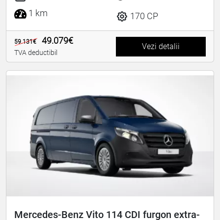
1 km
170 CP
49.079€
59.131€
Vezi detalii
TVA deductibil
Mercedes-Benz Vito 114 CDI furgon extra-