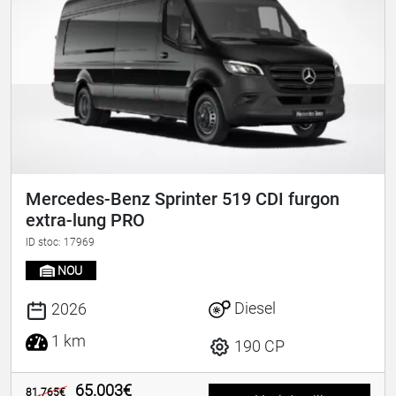
Mercedes-Benz Sprinter 519 CDI furgon
extra-lung PRO
ID stoc: 17969
NOU
Diesel
2026
1 km
190 CP
65.003€
81.765€