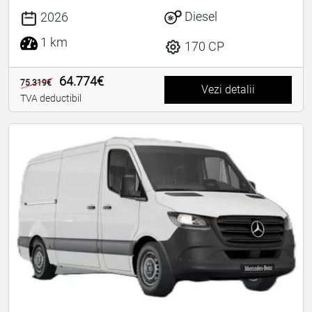
Diesel
2026
1 km
170 CP
64.774€
75.319€
Vezi detalii
TVA deductibil