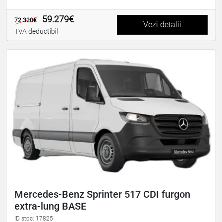
59.279€
72.320€
Vezi detalii
TVA deductibil
Mercedes-Benz Sprinter 517 CDI furgon
extra-lung BASE
ID stoc: 17825