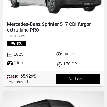
Mercedes-Benz Sprinter 517 CDI furgon
extra-lung PRO
ID stoc: 17390
NOU
Diesel
2025
1 km
170 CP
65.929€
76.662€
Vezi detalii
TVA deductibil