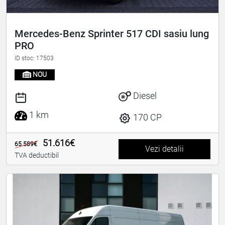
Mercedes-Benz Sprinter 517 CDI sasiu lung
PRO
ID stoc: 17503
NOU
Diesel
1 km
170 CP
51.616€
65.589€
Vezi detalii
TVA deductibil