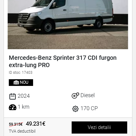
Mercedes-Benz Sprinter 317 CDI furgon
extra-lung PRO
ID stoc: 17403
NOU
Diesel
2024
1 km
170 CP
49.231€
59.315€
Vezi detalii
TVA deductibil