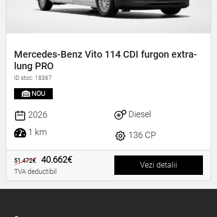
Mercedes-Benz Vito 114 CDI furgon extra-
lung PRO
ID stoc: 18367
NOU
Diesel
2026
1 km
136 CP
40.662€
51.472€
Vezi detalii
TVA deductibil