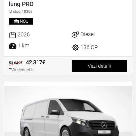
lung PRO
ID stoc: 18369
NOU
Diesel
2026
1 km
136 CP
42.317€
53.649€
Vezi detalii
TVA deductibil