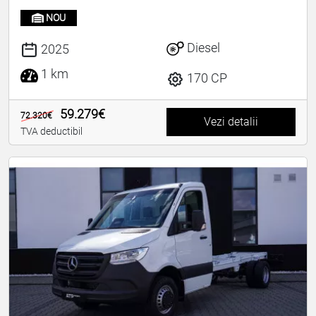
NOU
Diesel
2025
1 km
170 CP
59.279€
72.320€
Vezi detalii
TVA deductibil