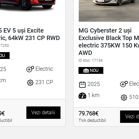
EV 5 uși Excite
MG Cyberster 2 uși
ric, 64kW 231 CP RWD
Exclusive Black Top M
electric 375KW 150 K
 17250
AWD
OU
ID stoc: 17134
Electric
25
NOU
km
231 CP
Elec
2025
1 km
510
Vezi detalii
9€
79.768€
Vezi d
uctibil
TVA deductibil