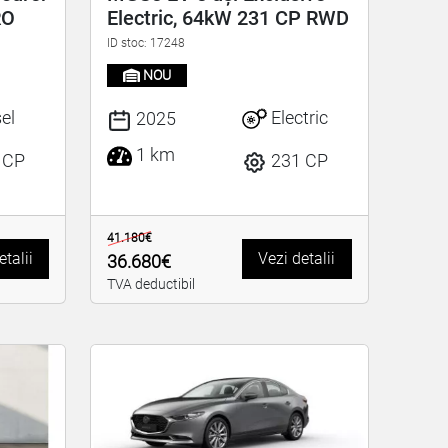
RO
Electric, 64kW 231 CP RWD
ID stoc: 17248
NOU
el
Electric
2025
1 km
 CP
231 CP
41.180€
etalii
Vezi detalii
36.680€
TVA deductibil