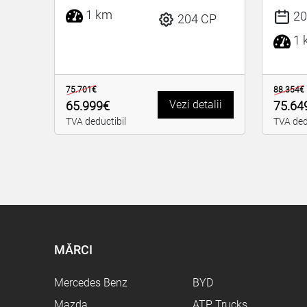
1 km
20
204 CP
1 
75.701€
88.354€
Vezi detalii
65.999€
75.64
TVA deductibil
TVA ded
MĂRCI
Mercedes Benz
BYD
Mazda
ATP Trucks