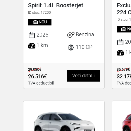
Spirit 1.4L Boosterjet
Exclu
224 
ID stoc: 17200
ID stoc:
NOU
N
Benzina
2025
20
1 km
110 CP
1 
29.030€
35.679€
Vezi detalii
26.516€
32.17
TVA deductibil
TVA ded