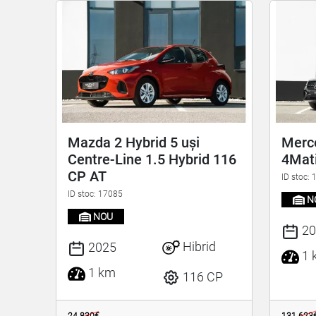
Mazda 2 Hybrid 5 uși
Merc
Centre-Line 1.5 Hybrid 116
4Mat
CP AT
ID stoc:
ID stoc: 17085
N
NOU
20
Hibrid
2025
1 
1 km
116 CP