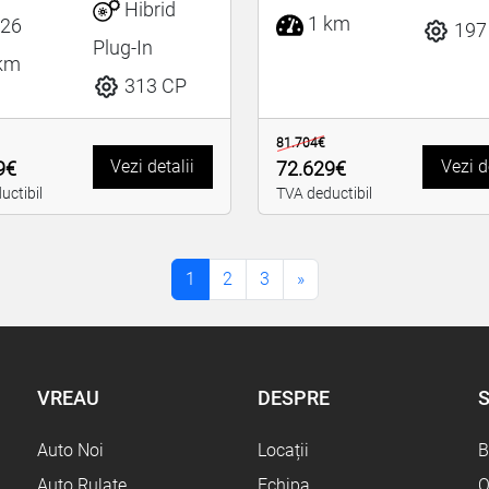
Hibrid
1 km
26
197
Plug-In
km
313 CP
81.704€
Vezi detalii
Vezi d
9€
72.629€
uctibil
TVA deductibil
1
2
3
»
VREAU
DESPRE
S
Auto Noi
Locații
B
Auto Rulate
Echipa
O