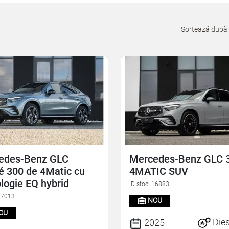
Sortează după
edes-Benz GLC
Mercedes-Benz GLC 
 300 de 4Matic cu
4MATIC SUV
logie EQ hybrid
ID stoc: 16883
 17013
NOU
OU
Dies
2025