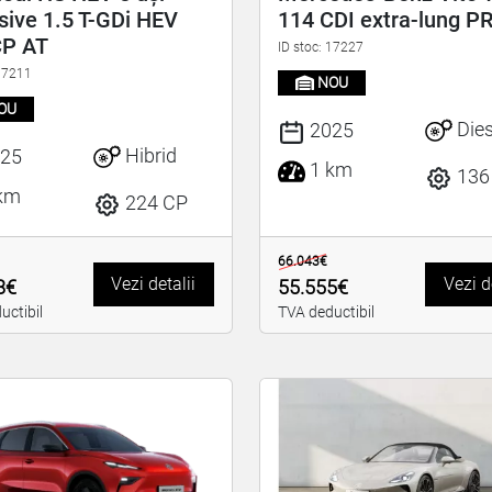
sive 1.5 T-GDi HEV
114 CDI extra-lung P
CP AT
ID stoc: 17227
 17211
NOU
OU
Dies
2025
Hibrid
25
1 km
136
km
224 CP
66.043€
Vezi detalii
Vezi d
8€
55.555€
uctibil
TVA deductibil