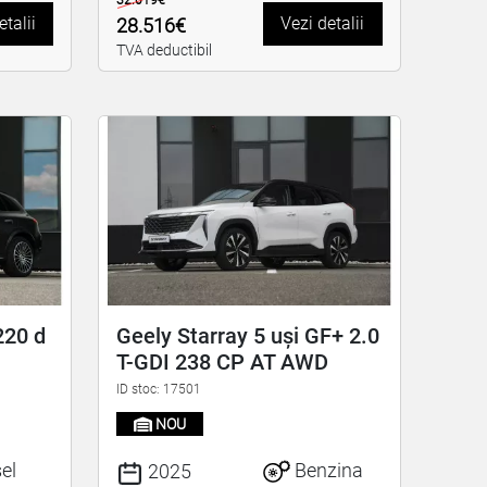
32.019€
etalii
Vezi detalii
28.516€
TVA deductibil
220 d
Geely Starray 5 uși GF+ 2.0
T-GDI 238 CP AT AWD
ID stoc: 17501
NOU
el
Benzina
2025