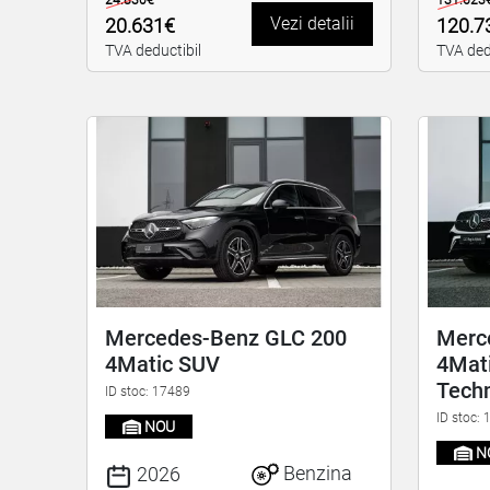
24.830€
131.623
Vezi detalii
20.631€
120.7
TVA deductibil
TVA ded
Mercedes-Benz GLC 200
Merc
4Matic SUV
4Mati
Tech
ID stoc: 17489
ID stoc:
NOU
N
Benzina
2026