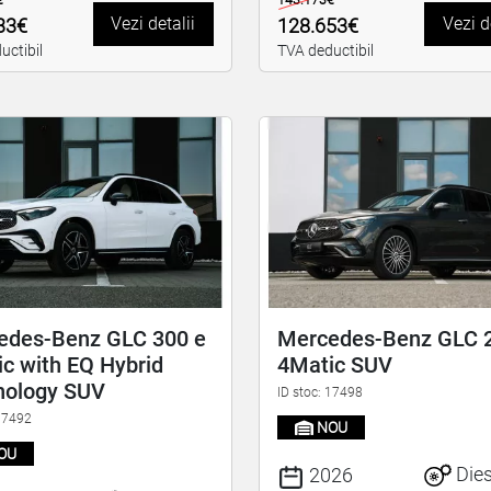
€
143.173€
Vezi detalii
Vezi d
33€
128.653€
uctibil
TVA deductibil
edes-Benz GLC 300 e
Mercedes-Benz GLC 
c with EQ Hybrid
4Matic SUV
nology SUV
ID stoc: 17498
 17492
NOU
OU
Dies
2026