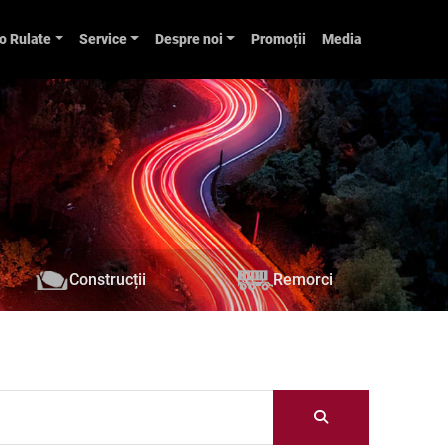
o Rulate
Service
Despre noi
Promoții
Media
Construcții
Remorci