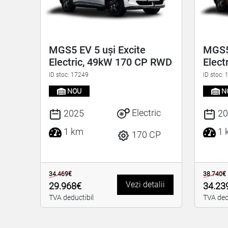
MGS5 EV 5 uși Excite
MGS5 
Electric, 49kW 170 CP RWD
Elect
ID stoc: 17249
ID stoc:
NOU
N
Electric
2025
20
1 km
1 
170 CP
34.469€
38.740€
Vezi detalii
29.968€
34.23
TVA deductibil
TVA ded