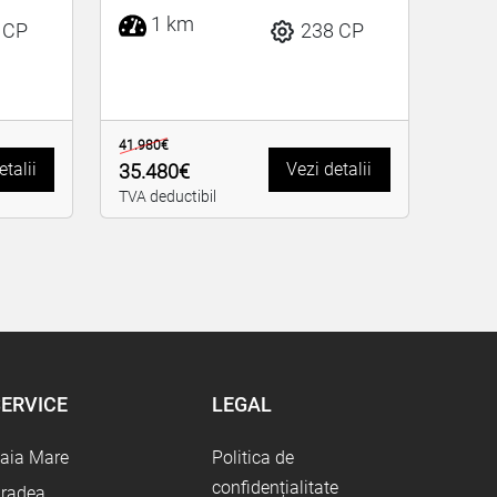
1 km
 CP
238 CP
41.980€
etalii
Vezi detalii
35.480€
TVA deductibil
ERVICE
LEGAL
aia Mare
Politica de
confidențialitate
radea