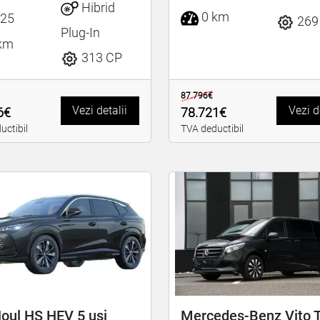
Hibrid
0 km
25
269
Plug-In
km
313 CP
87.796€
Vezi detalii
Vezi d
6€
78.721€
uctibil
TVA deductibil
oul HS HEV 5 uși
Mercedes-Benz Vito T