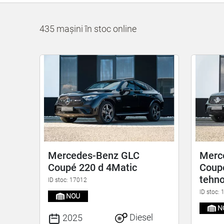
435 mașini în stoc online
Mercedes-Benz GLC
Merc
Coupé 220 d 4Matic
Coupé
tehno
ID stoc: 17012
ID stoc:
NOU
N
Diesel
2025