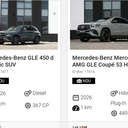
edes-Benz GLE 450 d
Mercedes-Benz Merc
ic SUV
AMG GLE Coupé 53 H
 17417
ID stoc: 17414
OU
NOU
Diesel
Hibr
26
2026
Plug-In
km
367 CP
1 km
449