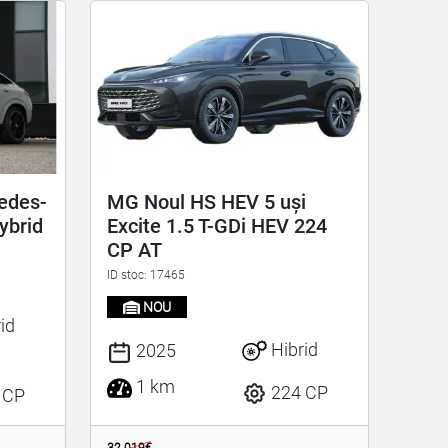
edes-
MG Noul HS HEV 5 uși
ybrid
Excite 1.5 T-GDi HEV 224
CP AT
ID stoc: 17465
NOU
id
Hibrid
2025
1 km
224 CP
 CP