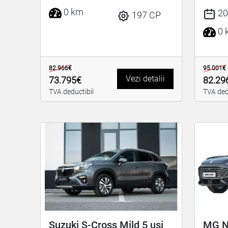
0 km
20
197 CP
0 
82.966€
95.001€
Vezi detalii
73.795€
82.29
TVA deductibil
TVA ded
Suzuki S-Cross Mild 5 usi
MG N