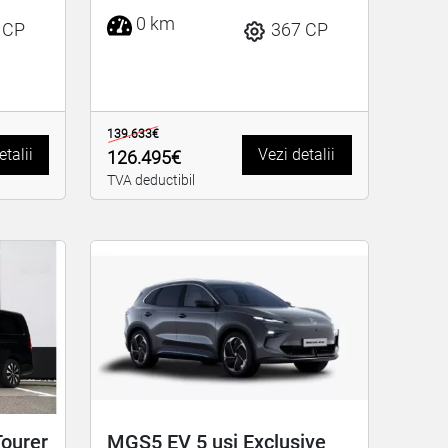
0 km
 CP
367 CP
139.633€
etalii
Vezi detalii
126.495€
TVA deductibil
ourer
MGS5 EV 5 uși Exclusive