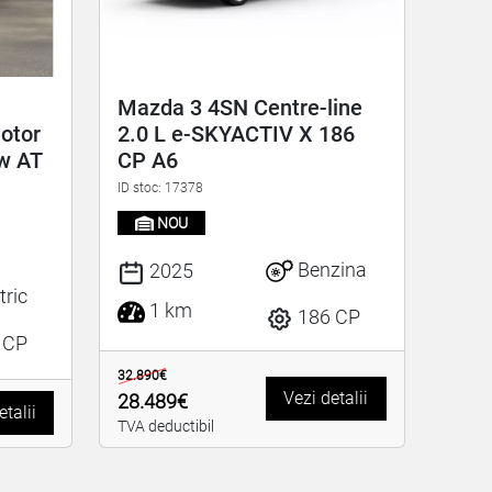
Mazda 3 4SN Centre-line
otor
2.0 L e-SKYACTIV X 186
w AT
CP A6
ID stoc: 17378
NOU
Benzina
2025
tric
1 km
186 CP
 CP
32.890€
Vezi detalii
28.489€
etalii
TVA deductibil