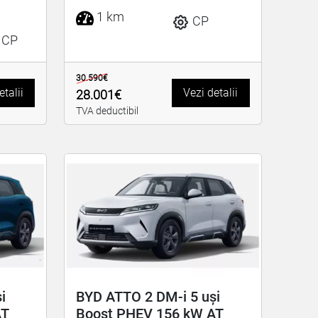
1 km
CP
 CP
30.590€
etalii
Vezi detalii
28.001€
TVA deductibil
i
BYD ATTO 2 DM-i 5 uși
AT
Boost PHEV 156 kW AT