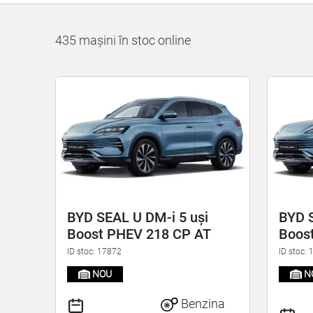
435 mașini în stoc online
BYD SEAL U DM-i 5 uși
BYD S
Boost PHEV 218 CP AT
Boos
ID stoc: 17872
ID stoc:
NOU
N
Benzina