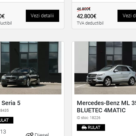
46.800€
Vezi detalii
Vezi d
0€
42.800€
uctibil
TVA deductibil
Seria 5
Mercedes-Benz ML 3
BLUETEC 4MATIC
 18435
ID stoc: 18226
ULAT
RULAT
13
Diesel