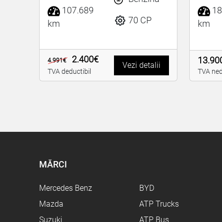
107.689
18
70 CP
km
km
2.400€
13.90
4.991€
Vezi detalii
TVA deductibil
TVA ned
MĂRCI
Mercedes Benz
BYD
Mazda
ATP Trucks
Suzuki
ATP Bus