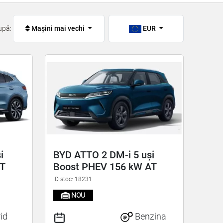
upă:
Mașini mai vechi
EUR
i
BYD ATTO 2 DM-i 5 uși
AT
Boost PHEV 156 kW AT
ID stoc: 18231
NOU
id
Benzina