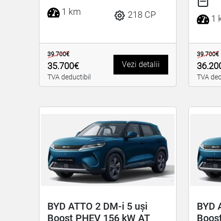
1 km
218 CP
1 
39.700€
39.700€
Vezi detalii
35.700€
36.20
TVA deductibil
TVA ded
BYD ATTO 2 DM-i 5 uși
BYD A
Boost PHEV 156 kW AT
Boos