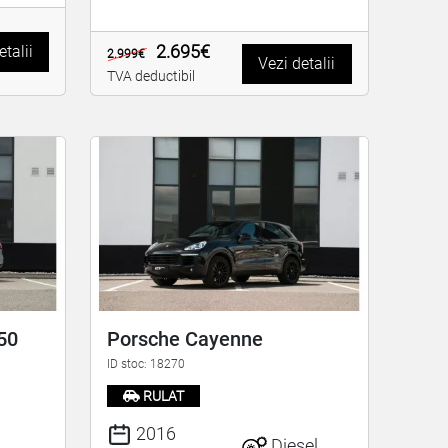
2.695€
etalii
2.999€
Vezi detalii
TVA deductibil
50
Porsche Cayenne
ID stoc: 18270
RULAT
2016
Diesel