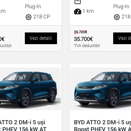
Plug-In
Plug-In
km
1 km
218 CP
218
39.700€
Vezi detalii
Vezi d
0€
35.700€
uctibil
TVA deductibil
TTO 2 DM-i 5 uși
BYD ATTO 2 DM-i 5 uș
t PHEV 156 kW AT
Boost PHEV 156 kW 