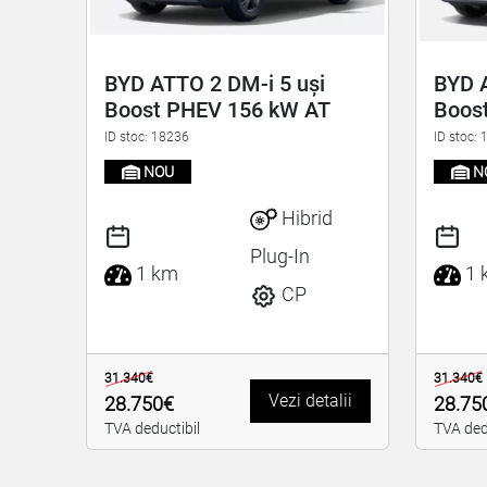
BYD ATTO 2 DM-i 5 uși
BYD A
Boost PHEV 156 kW AT
Boos
ID stoc: 18236
ID stoc:
NOU
N
Hibrid
Plug-In
1 km
1 
CP
31.340€
31.340€
Vezi detalii
28.750€
28.75
TVA deductibil
TVA ded