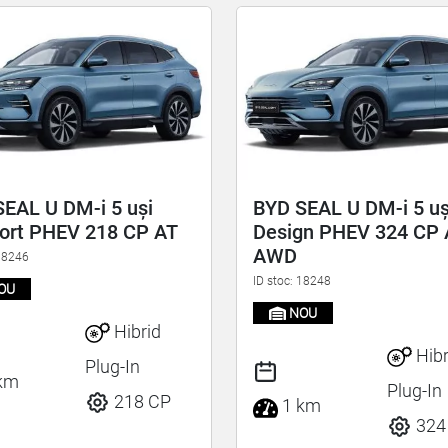
EAL U DM-i 5 uși
BYD SEAL U DM-i 5 uș
ort PHEV 218 CP AT
Design PHEV 324 CP 
AWD
 18246
ID stoc: 18248
OU
NOU
Hibrid
Hibr
Plug-In
km
Plug-In
218 CP
1 km
324