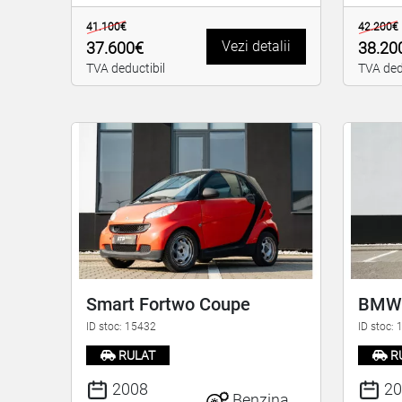
41.100€
42.200€
Vezi detalii
37.600€
38.20
TVA deductibil
TVA ded
Smart Fortwo Coupe
BMW 
ID stoc: 15432
ID stoc:
RULAT
R
2008
20
Benzina