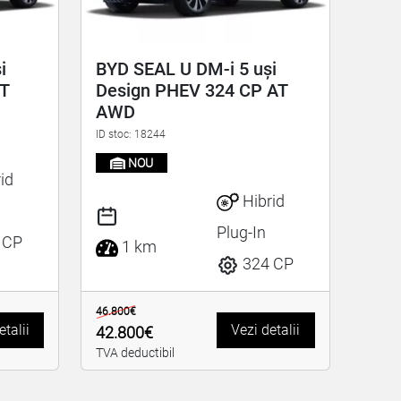
i
BYD SEAL U DM-i 5 uși
AT
Design PHEV 324 CP AT
AWD
ID stoc: 18244
NOU
id
Hibrid
Plug-In
 CP
1 km
324 CP
46.800€
etalii
Vezi detalii
42.800€
TVA deductibil