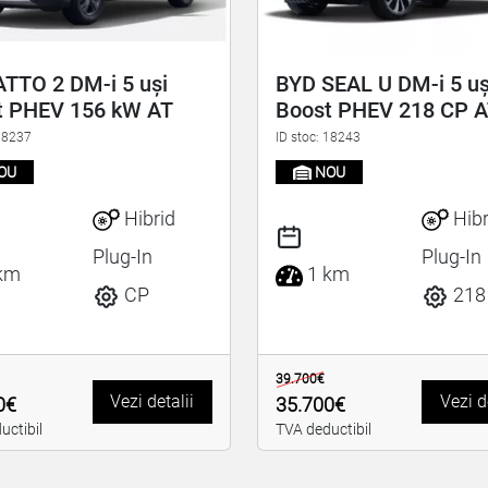
TTO 2 DM-i 5 uși
BYD SEAL U DM-i 5 uș
t PHEV 156 kW AT
Boost PHEV 218 CP 
 18237
ID stoc: 18243
OU
NOU
Hibrid
Hibr
Plug-In
Plug-In
km
1 km
CP
218
39.700€
Vezi detalii
Vezi d
0€
35.700€
uctibil
TVA deductibil