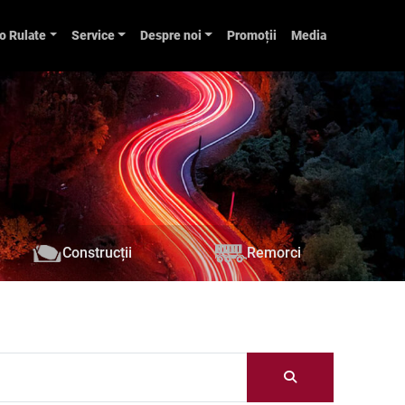
o Rulate
Service
Despre noi
Promoții
Media
Construcții
Remorci