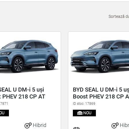
Sortează d
EAL U DM-i 5 uși
BYD SEAL U DM-i 5 uș
t PHEV 218 CP AT
Boost PHEV 218 CP 
 17871
ID stoc: 17869
OU
NOU
Hibrid
Hibr