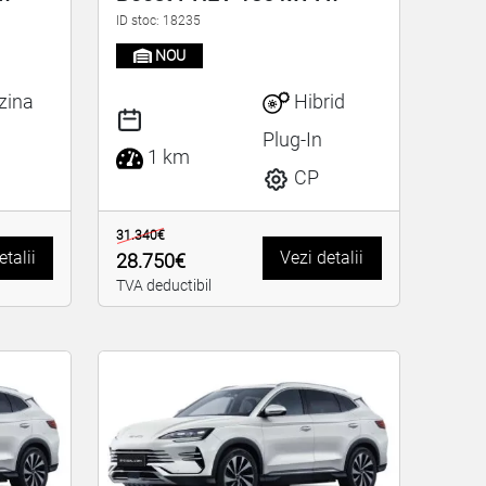
ID stoc: 18235
NOU
zina
Hibrid
Plug-In
1 km
CP
31.340€
etalii
Vezi detalii
28.750€
TVA deductibil