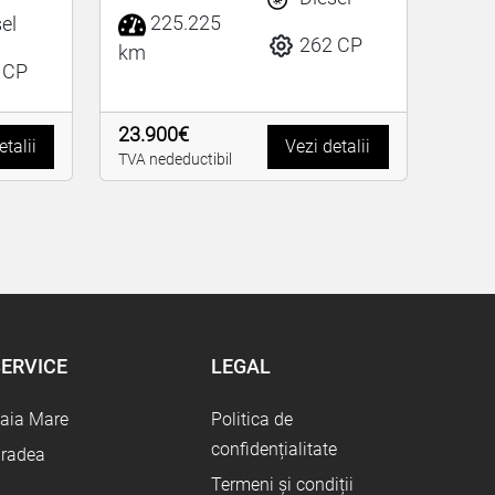
el
225.225
262 CP
km
 CP
23.900€
etalii
Vezi detalii
TVA nedeductibil
ERVICE
LEGAL
aia Mare
Politica de
confidențialitate
radea
Termeni și condiții