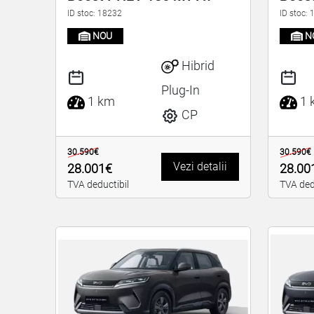
ID stoc: 18232
ID stoc:
NOU
N
Hibrid
Plug-In
1 km
1 
CP
30.590€
30.590€
Vezi detalii
28.001€
28.00
TVA deductibil
TVA ded