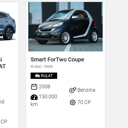
i
Smart ForTwo Coupe
AT
ID stoc: 15440
RULAT
2008
Benzina
150.000
id
70 CP
km
 CP