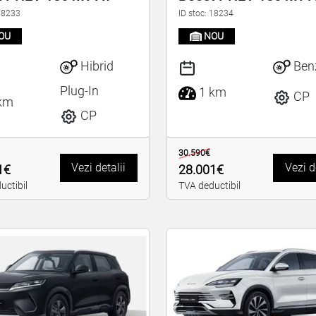
 18233
ID stoc: 18234
OU
NOU
Hibrid
Ben
Plug-In
1 km
CP
km
CP
30.590€
Vezi detalii
Vezi d
1€
28.001€
uctibil
TVA deductibil