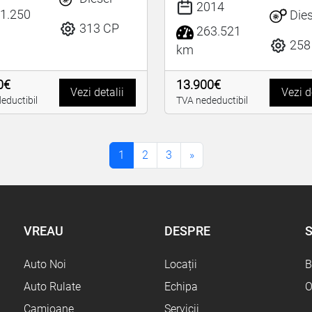
2014
1.250
Dies
313 CP
263.521
258
km
0€
13.900€
Vezi detalii
Vezi d
eductibil
TVA nedeductibil
1
2
3
»
VREAU
DESPRE
S
Auto Noi
Locații
B
Auto Rulate
Echipa
O
Camioane
Servicii