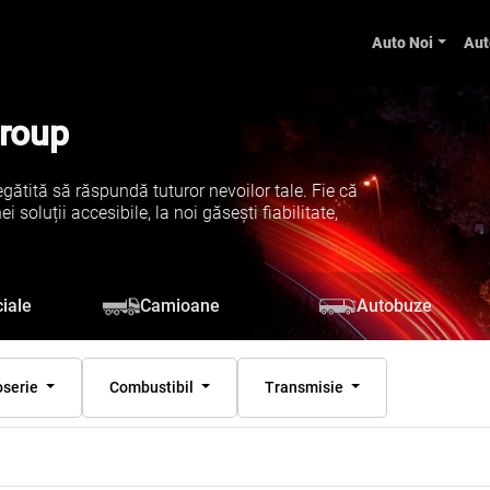
Auto Noi
Aut
Group
gătită să răspundă tuturor nevoilor tale. Fie că
soluții accesibile, la noi găsești fiabilitate,
iale
Camioane
Autobuze
oserie
Combustibil
Transmisie