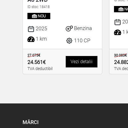
ID stoc: 18418
N
NOU
20
Benzina
2025
1 
1 km
110 CP
27.075€
30.083€
Vezi detalii
24.561€
24.88
TVA deductibil
TVA ded
MĂRCI