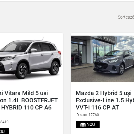
Sorteaz
i Vitara Mild 5 usi
Mazda 2 Hybrid 5 uși
ion 1.4L BOOSTERJET
Exclusive-Line 1.5 Hy
 HYBRID 110 CP A6
VVT-i 116 CP AT
ID stoc: 17760
 18419
NOU
OU