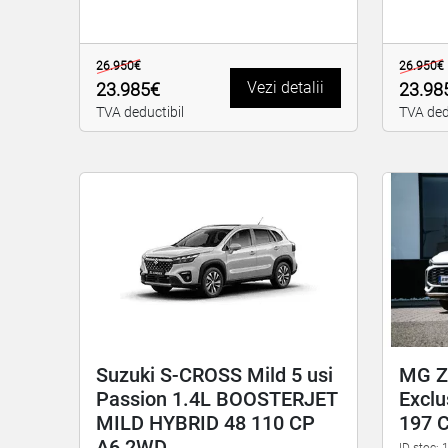
26.950€
26.950€
Vezi detalii
23.985€
23.98
TVA deductibil
TVA ded
Suzuki S-CROSS Mild 5 usi
MG Z
Passion 1.4L BOOSTERJET
Exclu
MILD HYBRID 48 110 CP
197 
A6 2WD
ID stoc: