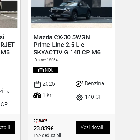
si
Mazda CX-30 5WGN
ERJET
Prime-Line 2.5 L e-
 M6
SKYACTIV G 140 CP M6
ID stoc: 18064
NOU
Benzina
2026
zina
1 km
140 CP
 CP
27.840€
etalii
Vezi detalii
23.839€
TVA deductibil