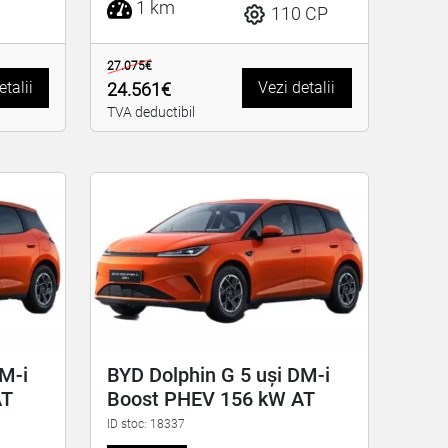
1 km
110 CP
27.075€
etalii
Vezi detalii
24.561€
TVA deductibil
DM-i
BYD Dolphin G 5 uși DM-i
AT
Boost PHEV 156 kW AT
ID stoc: 18337