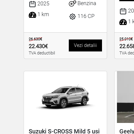
Benzina
2025
20
1 km
116 CP
1 
26.630€
25.010€
Vezi detalii
22.430€
22.65
TVA deductibil
TVA ded
Suzuki S-CROSS Mild 5 usi
Geely