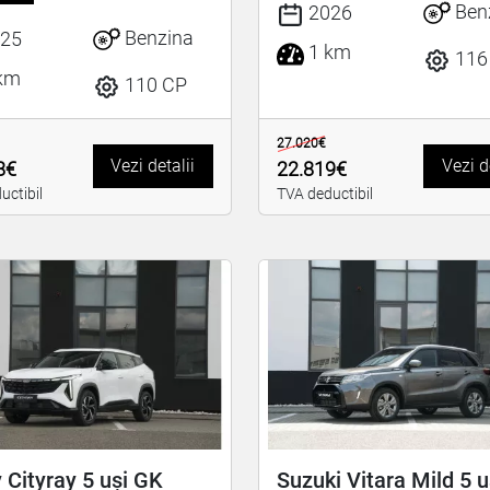
Ben
2026
Benzina
25
1 km
116
km
110 CP
27.020€
Vezi detalii
Vezi d
8€
22.819€
uctibil
TVA deductibil
 Cityray 5 uși GK
Suzuki Vitara Mild 5 u