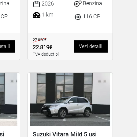
zina
Benzina
2026
1 km
 CP
116 CP
27.020€
etalii
Vezi detalii
22.819€
TVA deductibil
si
Suzuki Vitara Mild 5 usi