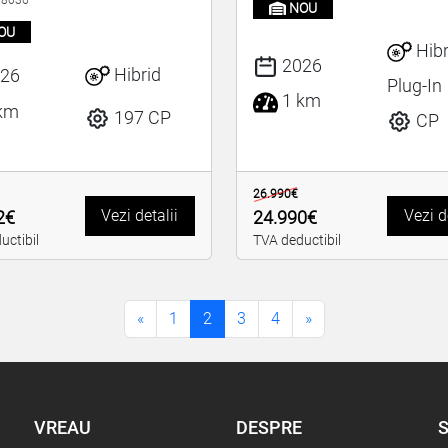
NOU
OU
Hibr
2026
Hibrid
26
Plug-In
1 km
km
197 CP
CP
26.990€
Vezi detalii
Vezi d
2€
24.990€
uctibil
TVA deductibil
«
1
2
3
4
»
VREAU
DESPRE
S