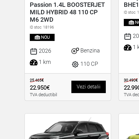
Passion 1.4L BOOSTERJET
BHE1
MILD HYBRID 48 110 CP
ID stoc:
M6 2WD
N
ID stoc: 18196
20
NOU
1 
Benzina
2026
1 km
110 CP
25.465€
30.490€
Vezi detalii
22.950€
22.99
TVA deductibil
TVA ded