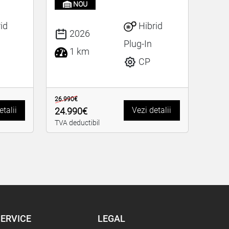
NOU
id
Hibrid
2026
Plug-In
1 km
CP
26.990€
etalii
Vezi detalii
24.990€
TVA deductibil
ERVICE
LEGAL