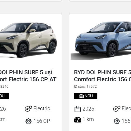
DOLPHIN SURF 5 uși
BYD DOLPHIN SURF 5
rt Electric 156 CP AT
Comfort Electric 156
 18240
ID stoc: 17572
OU
NOU
Electric
Elec
26
2025
km
1 km
156 CP
156