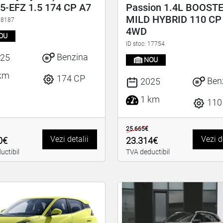
5-EFZ 1.5 174 CP A7
Passion 1.4L BOOST
MILD HYBRID 110 CP
 18187
4WD
OU
ID stoc: 17754
Benzina
25
NOU
km
174 CP
Ben
2025
1 km
110
25.665€
Vezi detalii
Vezi d
0€
23.314€
uctibil
TVA deductibil