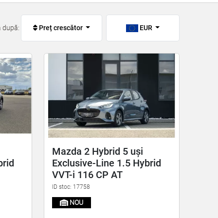
ă după:
Preț crescător
EUR
Mazda 2 Hybrid 5 uși
brid
Exclusive-Line 1.5 Hybrid
VVT-i 116 CP AT
ID stoc: 17758
NOU