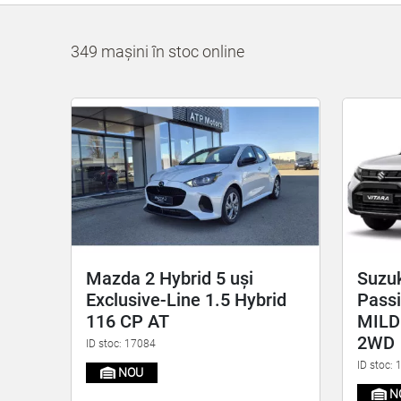
349 mașini în stoc online
Mazda 2 Hybrid 5 uși
Suzuk
Exclusive-Line 1.5 Hybrid
Pass
116 CP AT
MILD
2WD
ID stoc: 17084
ID stoc:
NOU
N