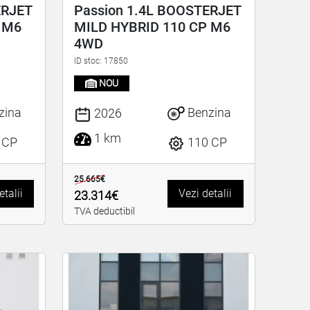
ERJET
Passion 1.4L BOOSTERJET
 M6
MILD HYBRID 110 CP M6
4WD
ID stoc: 17850
NOU
zina
Benzina
2026
1 km
 CP
110 CP
25.665€
etalii
Vezi detalii
23.314€
TVA deductibil