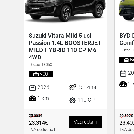
Suzuki Vitara Mild 5 usi
BYD 
Passion 1.4L BOOSTERJET
Comfo
MILD HYBRID 110 CP M6
ID stoc:
4WD
N
ID stoc: 18053
20
NOU
1 
Benzina
2026
1 km
110 CP
25.665€
26.300€
Vezi detalii
23.314€
23.40
TVA deductibil
TVA ded