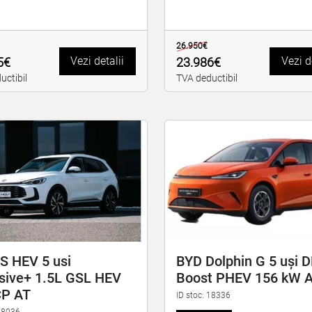
26.950€
Vezi detalii
Vezi d
5€
23.986€
uctibil
TVA deductibil
S HEV 5 usi
BYD Dolphin G 5 uși 
sive+ 1.5L GSL HEV
Boost PHEV 156 kW 
CP AT
ID stoc: 18336
 18036