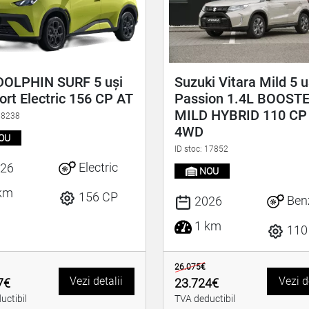
DOLPHIN SURF 5 uși
Suzuki Vitara Mild 5 u
rt Electric 156 CP AT
Passion 1.4L BOOST
MILD HYBRID 110 CP
 18238
4WD
OU
ID stoc: 17852
Electric
26
NOU
km
156 CP
Ben
2026
1 km
110
26.075€
Vezi detalii
Vezi d
7€
23.724€
uctibil
TVA deductibil