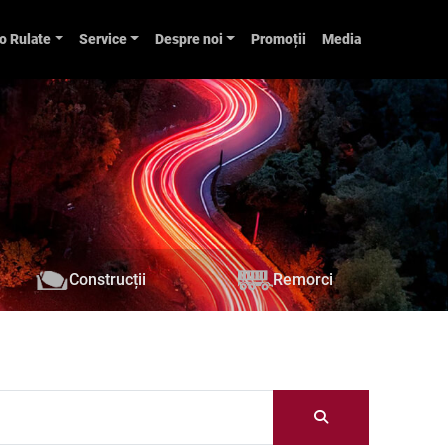
o Rulate
Service
Despre noi
Promoții
Media
Construcții
Remorci