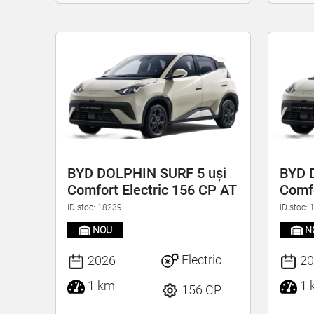
BYD DOLPHIN SURF 5 uși
BYD 
Comfort Electric 156 CP AT
Comfo
ID stoc: 18239
ID stoc:
NOU
N
Electric
2026
20
1 km
1 
156 CP