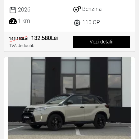
Benzina
2026
1 km
110 CP
132.580Lei
145.150Lei
Vezi detalii
TVA deductibil