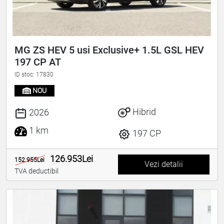
MG ZS HEV 5 usi Exclusive+ 1.5L GSL HEV
197 CP AT
ID stoc: 17830
NOU
Hibrid
2026
1 km
197 CP
126.953Lei
152.955Lei
Vezi detalii
TVA deductibil