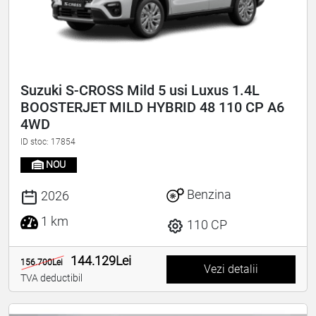
Suzuki S-CROSS Mild 5 usi Luxus 1.4L
BOOSTERJET MILD HYBRID 48 110 CP A6
4WD
ID stoc: 17854
NOU
Benzina
2026
1 km
110 CP
144.129Lei
156.700Lei
Vezi detalii
TVA deductibil