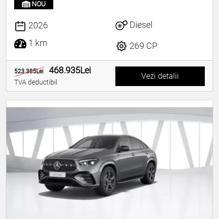
NOU
Diesel
2026
1 km
269 CP
468.935Lei
523.385Lei
Vezi detalii
TVA deductibil