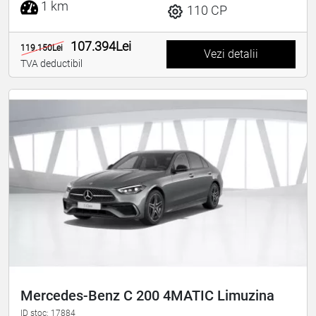
1 km
110 CP
107.394Lei
119.150Lei
Vezi detalii
TVA deductibil
Mercedes-Benz C 200 4MATIC Limuzina
ID stoc: 17884