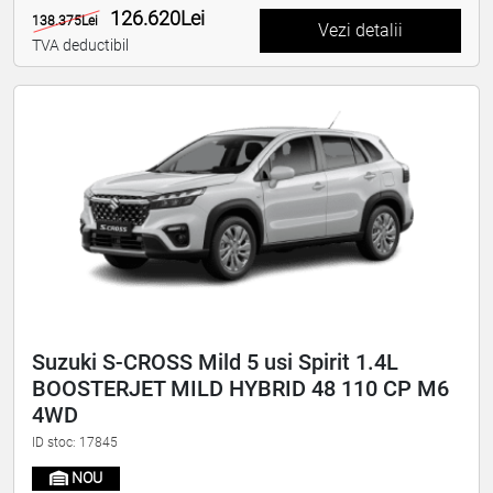
126.620Lei
138.375Lei
Vezi detalii
TVA deductibil
Suzuki S-CROSS Mild 5 usi Spirit 1.4L
BOOSTERJET MILD HYBRID 48 110 CP M6
4WD
ID stoc: 17845
NOU