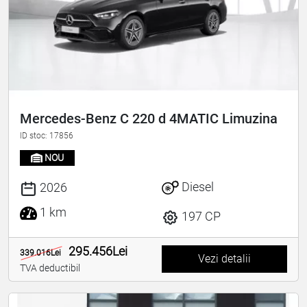
Mercedes-Benz C 220 d 4MATIC Limuzina
ID stoc: 17856
NOU
Diesel
2026
1 km
197 CP
295.456Lei
339.016Lei
Vezi detalii
TVA deductibil