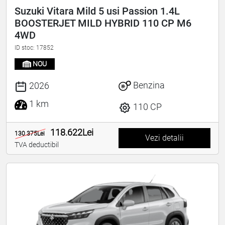
Suzuki Vitara Mild 5 usi Passion 1.4L
BOOSTERJET MILD HYBRID 110 CP M6
4WD
ID stoc: 17852
NOU
Benzina
2026
1 km
110 CP
118.622Lei
130.375Lei
Vezi detalii
TVA deductibil