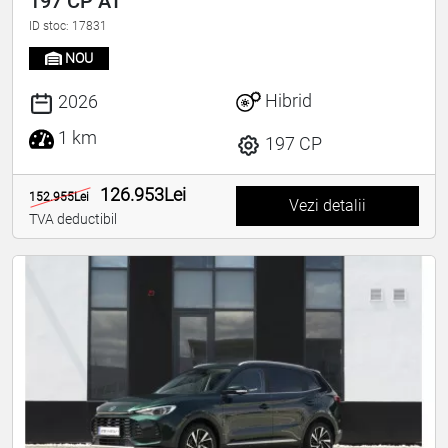
197 CP AT
ID stoc: 17831
NOU
Hibrid
2026
1 km
197 CP
126.953Lei
152.955Lei
Vezi detalii
TVA deductibil