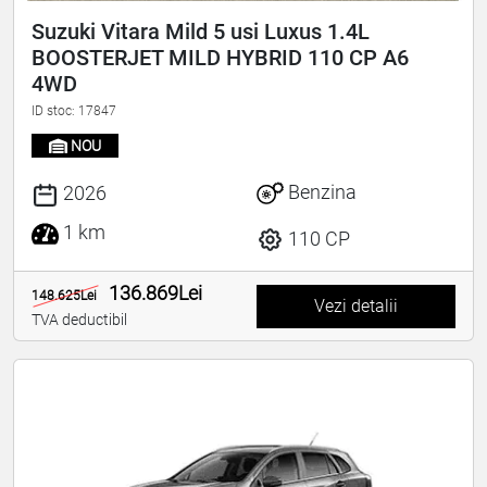
Suzuki Vitara Mild 5 usi Luxus 1.4L
BOOSTERJET MILD HYBRID 110 CP A6
4WD
ID stoc: 17847
NOU
Benzina
2026
1 km
110 CP
136.869Lei
148.625Lei
Vezi detalii
TVA deductibil