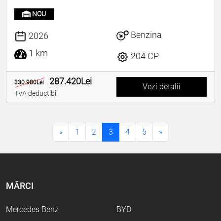
NOU
Benzina
2026
1 km
204 CP
287.420Lei
330.980Lei
Vezi detalii
TVA deductibil
«
1
2
3
4
5
»
MĂRCI
Mercedes Benz
BYD