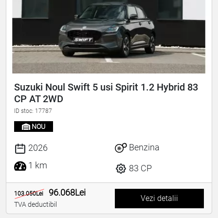
Suzuki Noul Swift 5 usi Spirit 1.2 Hybrid 83
CP AT 2WD
ID stoc: 17787
NOU
Benzina
2026
1 km
83 CP
96.068Lei
103.050Lei
Vezi detalii
TVA deductibil