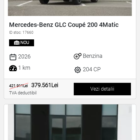
Mercedes-Benz GLC Coupé 200 4Matic
ID stoc: 17660
NOU
Benzina
2026
1 km
204 CP
379.561Lei
421.911Lei
Vezi detalii
TVA deductibil