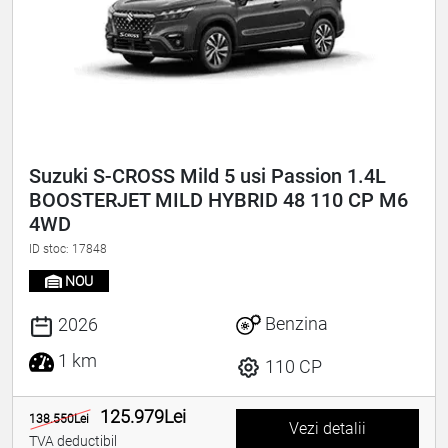
Suzuki S-CROSS Mild 5 usi Passion 1.4L
BOOSTERJET MILD HYBRID 48 110 CP M6
4WD
ID stoc: 17848
NOU
Benzina
2026
1 km
110 CP
125.979Lei
138.550Lei
Vezi detalii
TVA deductibil