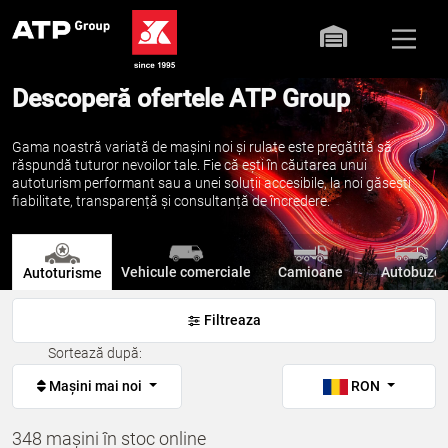
Descoperă ofertele ATP Group
Gama noastră variată de mașini noi și rulate este pregătită să
răspundă tuturor nevoilor tale. Fie că ești în căutarea unui
autoturism performant sau a unei soluții accesibile, la noi găsești
fiabilitate, transparență și consultanță de încredere.
Vehicule comerciale
Camioane
Autobuze
Autoturisme
Filtreaza
Sortează după:
Mașini mai noi
RON
348 mașini în stoc online