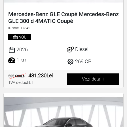
Mercedes-Benz GLE Coupé Mercedes-Benz
GLE 300 d 4MATIC Coupé
ID stoc: 17842
NOU
Diesel
2026
1 km
269 CP
481.230Lei
535.680Lei
Vezi detalii
TVA deductibil