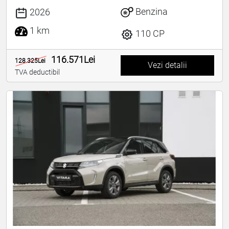
Benzina
2026
1 km
110 CP
116.571Lei
128.325Lei
Vezi detalii
TVA deductibil