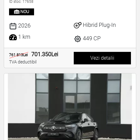
ID stoc: 17658
NOU
Hibrid Plug-In
2026
1 km
449 CP
701.350Lei
761.813Lei
Vezi detalii
TVA deductibil