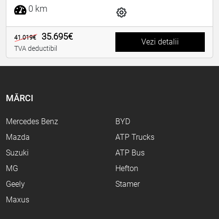
0 km
35.695€
41.019€
Vezi detalii
TVA deductibil
MĂRCI
Mercedes Benz
BYD
Mazda
ATP Trucks
Suzuki
ATP Bus
MG
Hefton
Geely
Stamer
Maxus