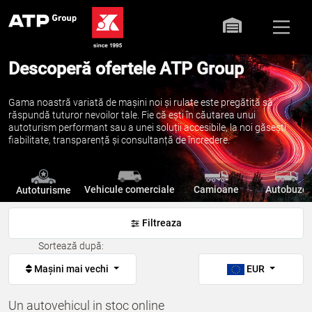
Descoperă ofertele ATP Group
Gama noastră variată de mașini noi și rulate este pregătită să
răspundă tuturor nevoilor tale. Fie că ești în căutarea unui
autoturism performant sau a unei soluții accesibile, la noi găsești
fiabilitate, transparență și consultanță de încredere.
Vehicule comerciale
Camioane
Autobuze
Autoturisme
Filtreaza
Sortează după:
Mașini mai vechi
EUR
Un autovehicul in stoc online