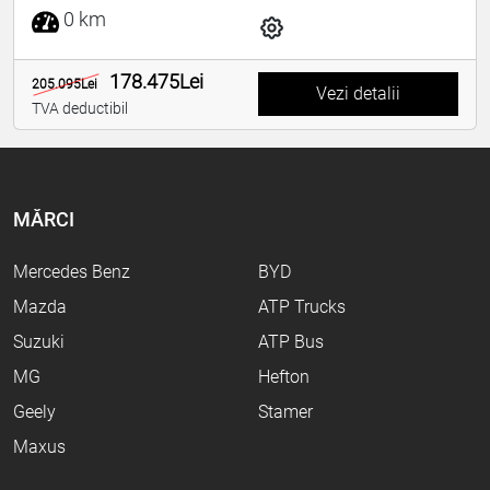
0 km
178.475Lei
205.095Lei
Vezi detalii
TVA deductibil
MĂRCI
Mercedes Benz
BYD
Mazda
ATP Trucks
Suzuki
ATP Bus
MG
Hefton
Geely
Stamer
Maxus