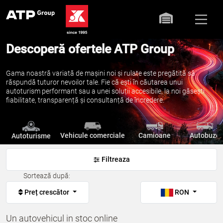
Descoperă ofertele ATP Group
Gama noastră variată de mașini noi și rulate este pregătită să
răspundă tuturor nevoilor tale. Fie că ești în căutarea unui
autoturism performant sau a unei soluții accesibile, la noi găsești
fiabilitate, transparență și consultanță de încredere.
Vehicule comerciale
Camioane
Autobuze
Autoturisme
Filtreaza
Sortează după:
Preț crescător
RON
Un autovehicul in stoc online