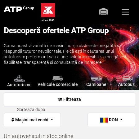
Descoperă ofertele ATP Group
Gama noastră variată de mașini noi și rulate este pregătită să
răspundă tuturor nevoilor tale. Fie că ești în căutarea unui
autoturism performant sau a unei soluții accesibile, la noi găsești
fiabilitate, transparență și consultanță de încredere.
Vehicule comerciale
Camioane
Autobuze
Autoturisme
Filtreaza
Sortează după:
Mașini mai vechi
RON
Un autovehicul in stoc online