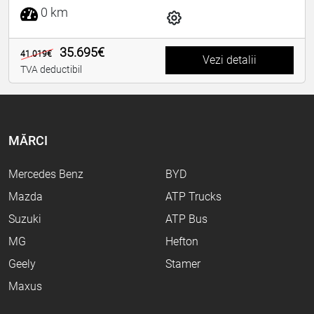
0 km
35.695€
41.019€
Vezi detalii
TVA deductibil
MĂRCI
Mercedes Benz
BYD
Mazda
ATP Trucks
Suzuki
ATP Bus
MG
Hefton
Geely
Stamer
Maxus