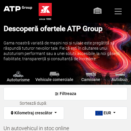
Descoperă ofertele ATP Group
Gama noastră variată de mașini noi și rulate este pregătită să
răspundă tuturor nevoilor tale. Fie că ești în căutarea unui
autoturism performant sau a unei soluții accesibile, la noi găsești
fiabilitate, transparență și consultanță de încredere.
Vehicule comerciale
Camioane
Autobuze
Autoturisme
Filtreaza
Sortează după:
Kilometraj crescător
EUR
Un autovehicul in stoc online