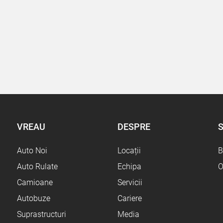
VREAU
DESPRE
S
Auto Noi
Locații
B
Auto Rulate
Echipa
O
Camioane
Servicii
Autobuze
Cariere
Suprastructuri
Media