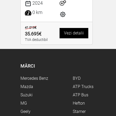
2024
0 km
41.019€
Vezi detalii
35.695€
TVA deductibil
MĂRCI
Mercedes Benz
BYD
Mazda
ATP Trucks
Suzuki
ATP Bus
MG
Hefton
Geely
Stamer