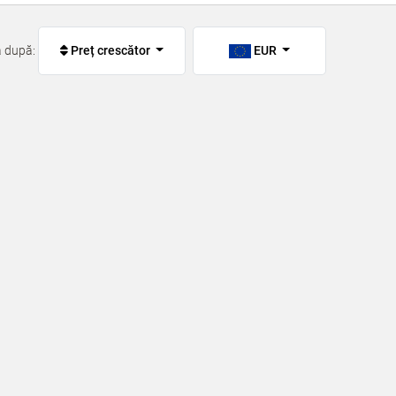
ă după:
Preț crescător
EUR