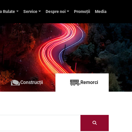
o Rulate
Service
Despre noi
Promoții
Media
Construcții
Remorci