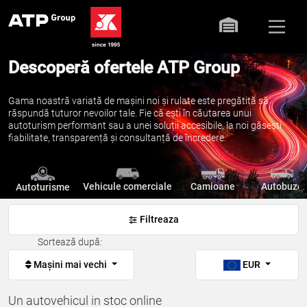
Descoperă ofertele ATP Group
Gama noastră variată de mașini noi și rulate este pregătită să
răspundă tuturor nevoilor tale. Fie că ești în căutarea unui
autoturism performant sau a unei soluții accesibile, la noi găsești
fiabilitate, transparență și consultanță de încredere.
Vehicule comerciale
Camioane
Autobuze
Autoturisme
Filtreaza
Sortează după:
Mașini mai vechi
EUR
Un autovehicul in stoc online