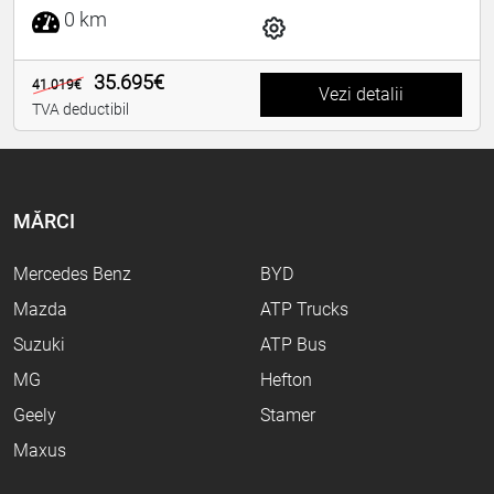
0 km
35.695€
41.019€
Vezi detalii
TVA deductibil
MĂRCI
Mercedes Benz
BYD
Mazda
ATP Trucks
Suzuki
ATP Bus
MG
Hefton
Geely
Stamer
Maxus