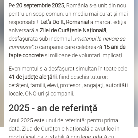
Pe
20 septembrie 2025
, România s-a unit din nou
pentru un scop comun: un mediu mai curat și mai
responsabil!
Let’s Do It, Romania!
a marcat ediția
aniversară a
Zilei de Curățenie Națională
,
desfășurată sub îndemnul
„Prietenul la nevoie se
cunoaște”
, o campanie care celebrează
15 ani de
fapte concrete
și milioane de voluntari implicați.
Evenimentul s-a desfășurat simultan în toate cele
41 de județe ale țării
, fiind deschis tuturor:
cetățeni, familii, elevi, profesori, angajați, autorități
locale, ONG-uri și companii.
2025 - an de referință
Anul 2025 este unul de referință: pentru prima
dată, Ziua de Curățenie Națională a avut loc în
mod oficial, ca zi stabilită prin lege, odată cu