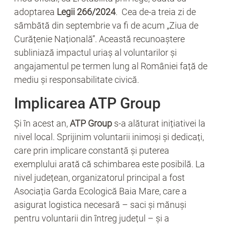
adoptarea
Legii 266/2024
. Cea de-a treia zi de
sâmbătă din septembrie va fi de acum „Ziua de
Curățenie Națională”. Această recunoaștere
subliniază impactul uriaș al voluntarilor și
angajamentul pe termen lung al României față de
mediu și responsabilitate civică.
Implicarea ATP Group
Și în acest an,
ATP Group
s-a alăturat inițiativei la
nivel local. Sprijinim voluntarii inimoși și dedicați,
care prin implicare constantă și puterea
exemplului arată că schimbarea este posibilă. La
nivel județean, organizatorul principal a fost
Asociația Garda Ecologică Baia Mare, care a
asigurat logistica necesară – saci și mănuși
pentru voluntarii din întreg județul – și a