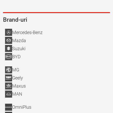
Brand-uri
Mercedes-Benz
Mazda
Suzuki
BYD
MG
Geely
Maxus
MAN
OmniPlus