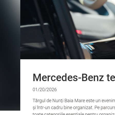
Evenimente
Mercedes-Benz te
01/20/2026
Târgul de Nunți Baia Mare este un evenimen
și într-un cadru bine organizat. Pe parcurs
toate categoriile esențiale pentru organi