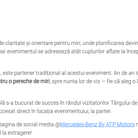
 claritate și orientare pentru miri, unde planificarea devin
iar evenimentul se adresează atât cuplurilor aflate la încep
 este partener tradițional al acestui eveniment. An de an s
tru o pereche de miri
, spre nunta lor de vis — fie că aleg 
lă s-a bucurat de succes în rândul vizitatorilor Târgului de 
ccesat direct în locația evenimentului, la parter.
 pagina de social media @
Mercedes-Benz By ATP Motors
m
l la extragere!