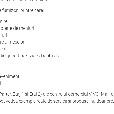
 furnizori, printre care:
mire
 oferte de meniuri
-uri
jare a meselor
ment
udio guestbook, video booth etc.)
 eveniment
i
arter, Etaj 1 și Etaj 2) ale centrului comercial VIVO! Mall, 
i pot vedea exemple reale de servicii și produse, nu doar pre