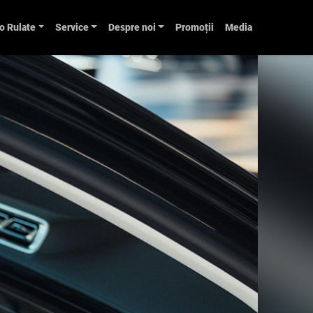
o Rulate
Service
Despre noi
Promoții
Media