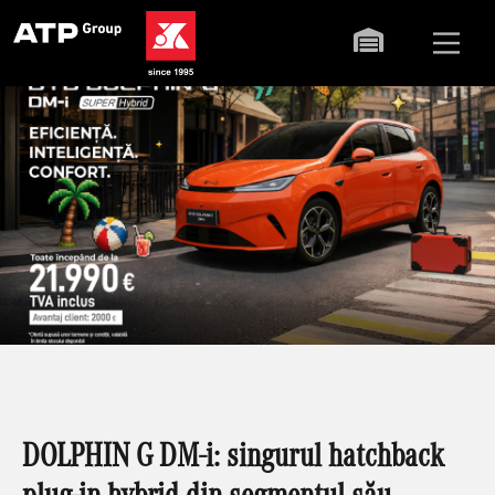
DOLPHIN G DM-i: singurul hatchback
plug-in hybrid din segmentul său.