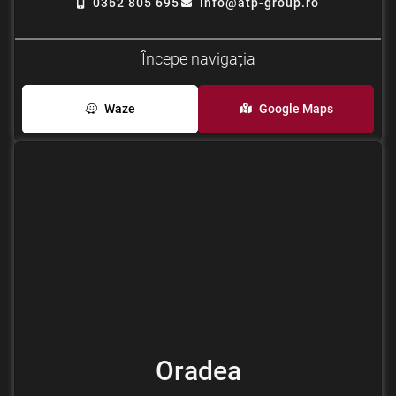
0362 805 695
info@atp-group.ro
Începe navigația
Waze
Google Maps
Oradea