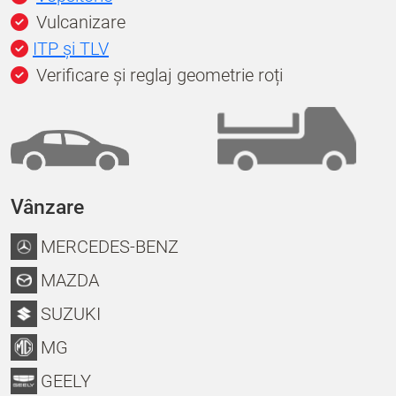
Vulcanizare
ITP și TLV
Verificare și reglaj geometrie roți
Vânzare
MERCEDES-BENZ
MAZDA
SUZUKI
MG
GEELY