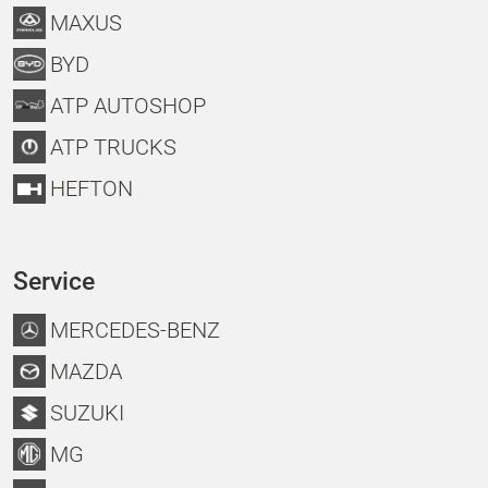
MAXUS
BYD
ATP AUTOSHOP
ATP TRUCKS
HEFTON
Service
MERCEDES-BENZ
MAZDA
SUZUKI
MG