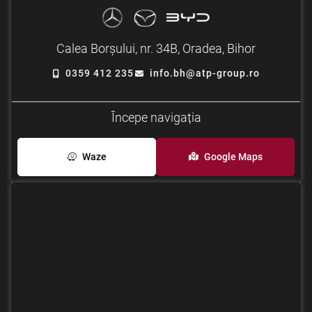
Calea Borșului, nr. 34B, Oradea, Bihor
0359 412 235
info.bh@atp-group.ro
Începe navigația
Waze
Google Maps