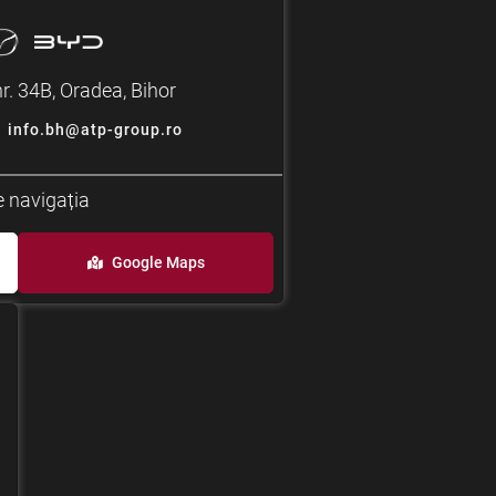
nr. 34B, Oradea, Bihor
info.bh@atp-group.ro
 navigația
Google Maps