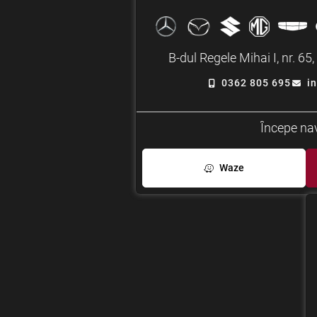
B-dul Regele Mihai I, nr. 6
0362 805 695
i
Începe na
Waze