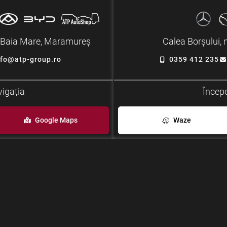
5, Baia Mare, Maramureș
Calea Borșului, 
nfo@atp-group.ro
0359 412 235
vigația
Începe
Google Maps
Waze