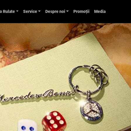
o Rulate
Service
Despre noi
Promoții
Media