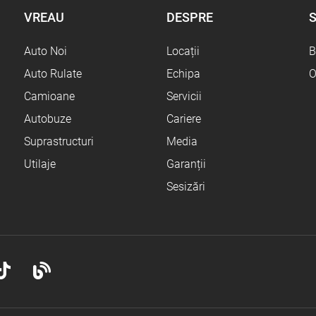
VREAU
DESPRE
S
Auto Noi
Locații
B
Auto Rulate
Echipa
O
Camioane
Servicii
Autobuze
Cariere
Suprastructuri
Media
Utilaje
Garanții
Sesizări