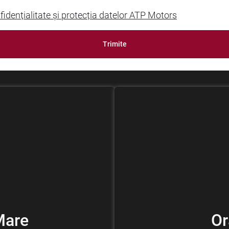
fidențialitate și protecția datelor ATP Motors
Trimite
Mare
Or