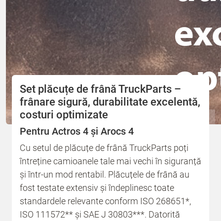
Set plăcuțe de frână TruckParts –
frânare sigură, durabilitate excelentă,
costuri optimizate
Pentru Actros 4 și Arocs 4
Cu setul de plăcuțe de frână TruckParts poți
întreține camioanele tale mai vechi în siguranță
și într-un mod rentabil. Plăcuțele de frână au
fost testate extensiv și îndeplinesc toate
standardele relevante conform ISO 268651*,
ISO 111572** și SAE J 30803***. Datorită