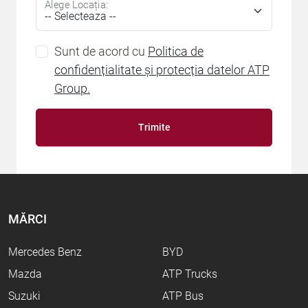
Alege Locația:
Sunt de acord cu
Politica de
confidențialitate și protecția datelor ATP
Group.
Trimite
MĂRCI
Mercedes Benz
BYD
Mazda
ATP Trucks
Suzuki
ATP Bus