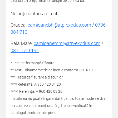
de a stabili prețul final în funcție de politica sa.
Ne poți contacta direct:
Oradea:
camioanebh@atp-exodus.com
/
0736
884 713
Baia Mare:
camioanemm@atp-exodus.com
/
0371 519 191
* Test performanță frânare
** Testul dinamometric de inerție conform ECE R13
*** Testul de fisurare a discurilor
**** Referință: A 960 420 01 20
***** Referință: A 960 420 03 20
Instalarea nu poate fi garantată pentru toate modelele din
seria de vehicule menționată și trebuie verificată în
catalogul electronic de piese.