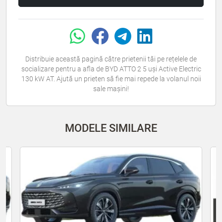
Distribuie această pagină către prietenii tăi pe rețelele de
socializare pentru a afla de BYD ATTO 2 5 uși Active Electric
130 kW AT. Ajută un prieten să fie mai repede la volanul noii
sale mașini!
MODELE SIMILARE