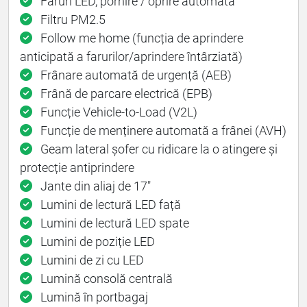
Faruri LED, pornire / oprire automată
Filtru PM2.5
Follow me home (funcția de aprindere
anticipată a farurilor/aprindere întârziată)
Frânare automată de urgență (AEB)
Frână de parcare electrică (EPB)
Funcție Vehicle-to-Load (V2L)
Funcție de menținere automată a frânei (AVH)
Geam lateral șofer cu ridicare la o atingere și
protecție antiprindere
Jante din aliaj de 17"
Lumini de lectură LED față
Lumini de lectură LED spate
Lumini de poziție LED
Lumini de zi cu LED
Lumină consolă centrală
Lumină în portbagaj