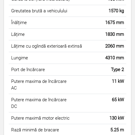
Greutatea brută a vehiculului
1570 kg
Înălțime
1675 mm
Lățime
1830 mm
Lățime cu oglindă exterioară extinsă
2060 mm
Lungime
4310 mm
Port de încărcare
Type 2
Putere maxima de încărcare
11 kW
AC
Putere maxima de încărcare
65 kW
DC
Putere maximă motor electric
130 kW
Rază minimă de bracare
5.25 m