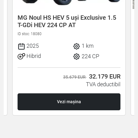
MG Noul HS HEV 5 uși Exclusive 1.5
T-GDi HEV 224 CP AT
ID stoc: 18080
I
2025
1 km
Hibrid
224 CP
R
32.179
EUR
35.679 EUR
l
TVA deductibil
Vezi mașina