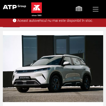
Aceast autovehicul nu mai este disponibil în stoc.
Acasă
Stoc
BYD ATTO 2 5 uși Acti
Înapoi