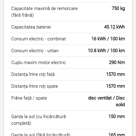
Capacitate maximă de remorcare
750 kg
(fără frână)
Capacitatea bateriei
45.12 kWh
Consum electric - combinat
16 kWh / 100 km
Consum electric - urban
10.8 kWh / 100 km
Cuplu maxim motor electric
290 Nm
Distanța între roți față
1570 mm
Distanța între roți spate
1570 mm
Frâne față / spate
disc ventilat / Disc
solid
Garda la sol (cu încărcătură
150 mm
completă)
Garda la sol (fără încărcătură)
165 mm