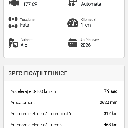
Automata
177 CP
Tracțiune
Kilometraj
Fata
1 km
Culoare
An fabricare
Alb
2026
SPECIFICAȚII TEHNICE
Accelerație 0-100 km / h
7,9 sec
Ampatament
2620 mm
Autonomie electrică - combinată
312 km
Autonomie electrică - urban
463 km