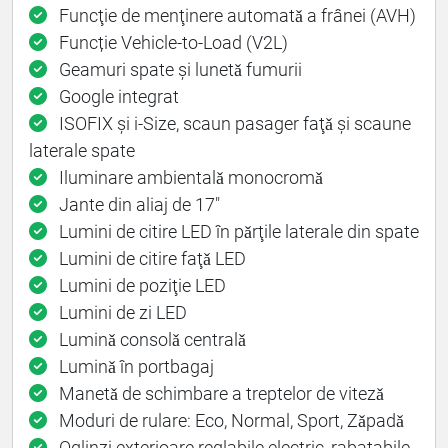
Funcţie de menţinere automatǎ a frânei (AVH)
Funcție Vehicle-to-Load (V2L)
Geamuri spate și lunetǎ fumurii
Google integrat
ISOFIX și i-Size, scaun pasager faţǎ și scaune
laterale spate
Iluminare ambientalǎ monocromǎ
Jante din aliaj de 17"
Lumini de citire LED în pǎrţile laterale din spate
Lumini de citire faţǎ LED
Lumini de poziţie LED
Lumini de zi LED
Luminǎ consolǎ centralǎ
Luminǎ în portbagaj
Manetǎ de schimbare a treptelor de vitezǎ
Moduri de rulare: Eco, Normal, Sport, Zǎpadǎ
Oglinzi exterioare reglabile electric, rabatabile