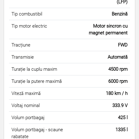
(LFP)
Tip combustibil
Benzină
Tip motor electric
Motor sincron cu
magnet permanent
Tracțiune
FWD
Transmisie
Automată
Turație la cuplu maxim
4500 rpm
Turație la putere maximă
6000 rpm
Vitezǎ maximǎ
180 km / h
Voltaj nominal
333.9 V
Volum portbagaj
425 l
Volum portbagaj - scaune
1335 l
rabatate