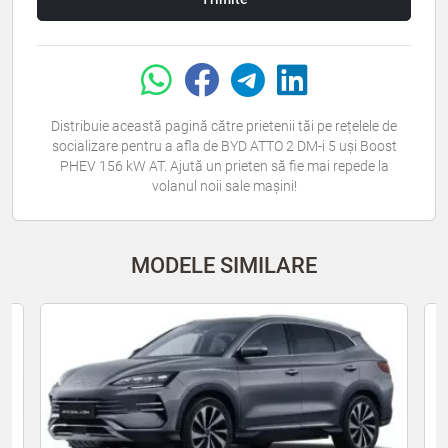
Distribuie această pagină către prietenii tăi pe rețelele de
socializare pentru a afla de BYD ATTO 2 DM-i 5 uși Boost
PHEV 156 kW AT. Ajută un prieten să fie mai repede la
volanul noii sale mașini!
MODELE SIMILARE