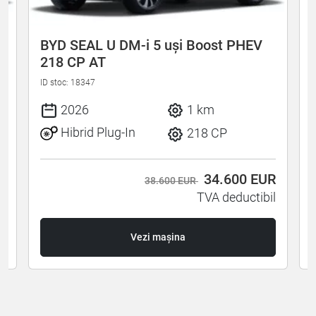
BYD SEAL U DM-i 5 uși Boost PHEV
218 CP AT
ID stoc: 18347
I
2026
1 km
Hibrid Plug-In
218 CP
R
34.600
EUR
38.600 EUR
l
TVA deductibil
Vezi mașina