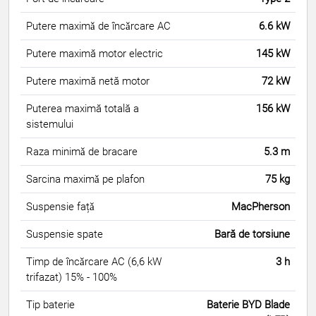
Putere maximǎ de încǎrcare AC
6.6 kW
Putere maximă motor electric
145 kW
Putere maximă netă motor
72 kW
Puterea maximă totală a
156 kW
sistemului
Raza minimǎ de bracare
5.3 m
Sarcina maximǎ pe plafon
75 kg
Suspensie fațǎ
MacPherson
Suspensie spate
Bară de torsiune
Timp de încǎrcare AC (6,6 kW
3 h
trifazat) 15% - 100%
Tip baterie
Baterie BYD Blade