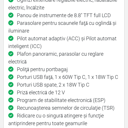
electric, încǎlzite
Panou de instrumente de 8.8" TFT full LCD
Parasolare pentru scaunele faţǎ cu oglindǎ și
iluminare
Pilot automat adaptiv (ACC) și Pilot automat
inteligent (ICC)
Plafon panoramic, parasolar cu reglare
electricǎ
Poliţǎ pentru portbagaj
Porturi USB faţǎ, 1 x 60W Tip C, 1 x 18W Tip C
Porturi USB spate, 2 x 18W Tip C
Prizǎ electricǎ de 12 V
Program de stabilitate electronicǎ (ESP)
Recunoașterea semnelor de circulaţie (TSR)
Ridicare cu o singurǎ atingere și funcţie
antiprindere pentru toate geamurile