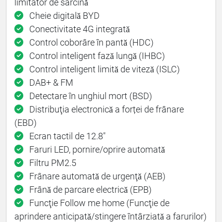
limitator de sarcinǎ
Cheie digitalǎ BYD
Conectivitate 4G integratǎ
Control coborâre în pantǎ (HDC)
Control inteligent fazǎ lungǎ (IHBC)
Control inteligent limitǎ de vitezǎ (ISLC)
DAB+ & FM
Detectare în unghiul mort (BSD)
Distribuţia electronicǎ a forței de frânare
(EBD)
Ecran tactil de 12.8"
Faruri LED, pornire/oprire automatǎ
Filtru PM2.5
Frânare automatǎ de urgenţǎ (AEB)
Frânǎ de parcare electricǎ (EPB)
Funcţie Follow me home (Funcţie de
aprindere anticipatǎ/stingere întârziatǎ a farurilor)