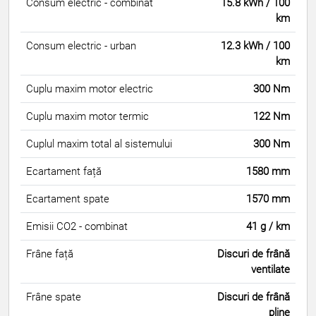
Consum electric - combinat
15.8 kWh / 100
km
Consum electric - urban
12.3 kWh / 100
km
Cuplu maxim motor electric
300 Nm
Cuplu maxim motor termic
122 Nm
Cuplul maxim total al sistemului
300 Nm
Ecartament față
1580 mm
Ecartament spate
1570 mm
Emisii CO2 - combinat
41 g / km
Frâne față
Discuri de frână
ventilate
Frâne spate
Discuri de frână
pline