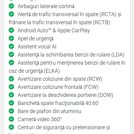
Airbaguri laterale cortinǎ
Alertǎ de trafic transversal în spate (RCTA) și
frânare la trafic transversal în spate (RCTB)
Android Auto™ & Apple CarPlay
Apel de urgenţǎ
Asistent vocal AI
Asistenţǎ la schimbarea benzii de rulare (LDA)
Asistenţǎ pentru menţinerea benzii de rulare în
caz de urgenţǎ (ELKA)
Avertizare coliziune din spate (RCW)
Avertizare coliziune frontalǎ (FCW)
Avertizare la deschiderea portierei (DOW)
Banchetǎ spate fracţionabilǎ 40:60
Bare de plafon din aluminiu
Camerǎ video 360°
Centuri de siguranţǎ cu pretensionare și