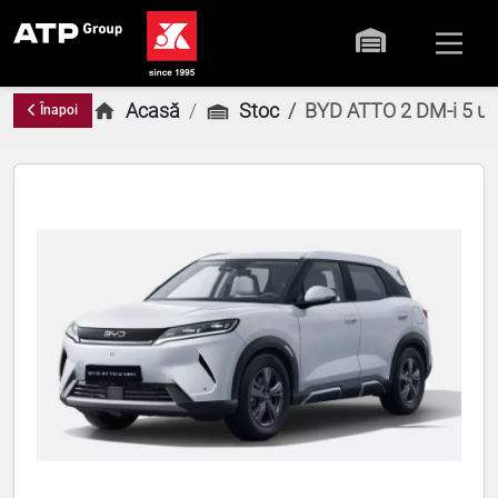
Acasă
Stoc
BYD ATTO 2 DM-i 5 uș
Înapoi