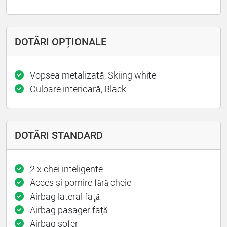
DOTĂRI OPȚIONALE
Vopsea metalizată, Skiing white
Culoare interioară, Black
DOTĂRI STANDARD
2 x chei inteligente
Acces și pornire fǎrǎ cheie
Airbag lateral faţǎ
Airbag pasager faţǎ
Airbag șofer