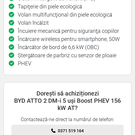
Tapiţerie din piele ecologicǎ
Volan multifuncţional din piele ecologicǎ
Volan încǎlzit
Încuiere mecanicǎ pentru siguranţa copiilor
Încǎrcare wireless pentru smartphone, 50W
Încǎrcǎtor de bord de 6,6 kW (OBC)
Ștergǎtoare de parbriz cu senzor de ploaie
PHEV
Dorești să achiziționezi
BYD ATTO 2 DM-i 5 uși Boost PHEV 156
kW AT?
Contactează-ne direct la numărul de telefon:
0371 519 164