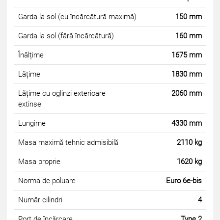
Garda la sol (cu încărcătură maximă)
150 mm
Garda la sol (fără încărcătură)
160 mm
Înălțime
1675 mm
Lățime
1830 mm
Lățime cu oglinzi exterioare
2060 mm
extinse
Lungime
4330 mm
Masa maximǎ tehnic admisibilǎ
2110 kg
Masa proprie
1620 kg
Norma de poluare
Euro 6e-bis
Număr cilindri
4
Port de încǎrcare
Type 2