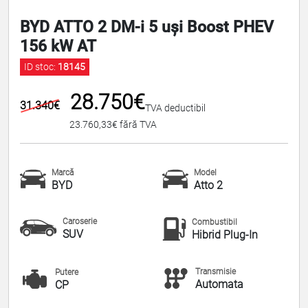
BYD ATTO 2 DM-i 5 uși Boost PHEV
156 kW AT
ID stoc:
18145
28.750€
31.340€
TVA deductibil
23.760,33€ fără TVA
Marcă
Model
BYD
Atto 2
Caroserie
Combustibil
SUV
Hibrid Plug-In
Transmisie
Putere
Automata
CP